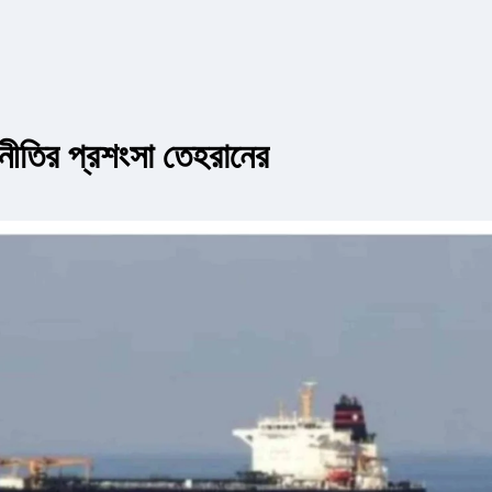
কূটনীতির প্রশংসা তেহরানের