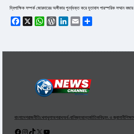
দ্বিপাক্ষিক সম্পর্ক জোরদারের অঙ্গীকার পুনর্ব্যক্ত করে দূতাবাস পারস্পরিক সম্মান ব
Facebook
X
WhatsApp
WordPress
LinkedIn
Email
Share
বাংলাদেশ
রাজনীতি
খেলাধুলা
অপরাধ
অর্থ-বানিজ্য
আন্তর্জাতিক
বিদ্যুৎ ও জ্বালানী
শিক্ষা
স
Facebook
Instagram
TikTok
X
YouTube