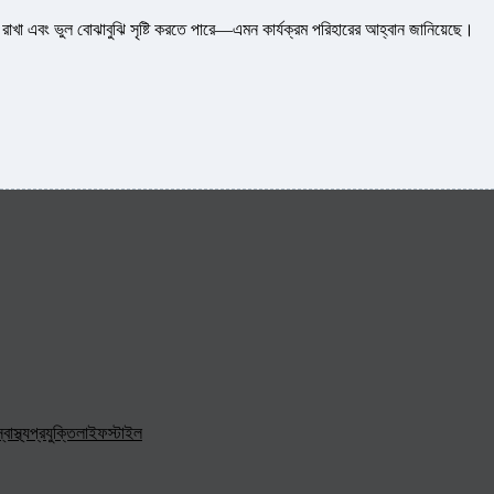
জায় রাখা এবং ভুল বোঝাবুঝি সৃষ্টি করতে পারে—এমন কার্যক্রম পরিহারের আহ্বান জানিয়েছে।
্বাস্থ্য
প্রযুক্তি
লাইফস্টাইল