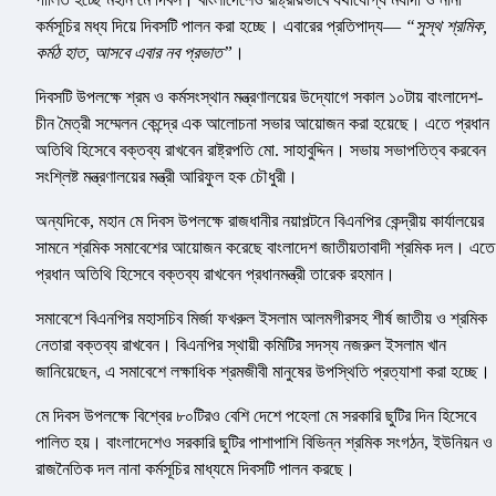
কর্মসূচির মধ্য দিয়ে দিবসটি পালন করা হচ্ছে। এবারের প্রতিপাদ্য—
“সুস্থ শ্রমিক,
কর্মঠ হাত, আসবে এবার নব প্রভাত”
।
দিবসটি উপলক্ষে শ্রম ও কর্মসংস্থান মন্ত্রণালয়ের উদ্যোগে সকাল ১০টায় বাংলাদেশ-
চীন মৈত্রী সম্মেলন কেন্দ্রে এক আলোচনা সভার আয়োজন করা হয়েছে। এতে প্রধান
অতিথি হিসেবে বক্তব্য রাখবেন রাষ্ট্রপতি মো. সাহাবুদ্দিন। সভায় সভাপতিত্ব করবেন
সংশ্লিষ্ট মন্ত্রণালয়ের মন্ত্রী আরিফুল হক চৌধুরী।
অন্যদিকে, মহান মে দিবস উপলক্ষে রাজধানীর নয়াপল্টনে বিএনপির কেন্দ্রীয় কার্যালয়ের
সামনে শ্রমিক সমাবেশের আয়োজন করেছে বাংলাদেশ জাতীয়তাবাদী শ্রমিক দল। এতে
প্রধান অতিথি হিসেবে বক্তব্য রাখবেন প্রধানমন্ত্রী তারেক রহমান।
সমাবেশে বিএনপির মহাসচিব মির্জা ফখরুল ইসলাম আলমগীরসহ শীর্ষ জাতীয় ও শ্রমিক
নেতারা বক্তব্য রাখবেন। বিএনপির স্থায়ী কমিটির সদস্য নজরুল ইসলাম খান
জানিয়েছেন, এ সমাবেশে লক্ষাধিক শ্রমজীবী মানুষের উপস্থিতি প্রত্যাশা করা হচ্ছে।
মে দিবস উপলক্ষে বিশ্বের ৮০টিরও বেশি দেশে পহেলা মে সরকারি ছুটির দিন হিসেবে
পালিত হয়। বাংলাদেশেও সরকারি ছুটির পাশাপাশি বিভিন্ন শ্রমিক সংগঠন, ইউনিয়ন ও
রাজনৈতিক দল নানা কর্মসূচির মাধ্যমে দিবসটি পালন করছে।