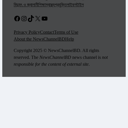
বিদ্যুৎ ও জ্বালানী
শিক্ষা
স্বাস্থ্য
প্রযুক্তি
লাইফস্টাইল
Facebook
Instagram
TikTok
X
YouTube
Privacy Policy
Contact
Terms of Use
About the NewsChannelBD
Help
Copyright 2025 © NewsChannelBD. All rights
reserved. The
NewsChannelBD
news channel is
not
responsible for the content of external site
.