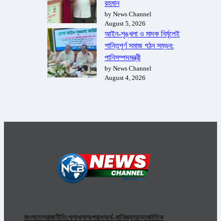
রহমান
by News Channel
August 5, 2026
আইন-শৃঙ্খলা ও মাদক নির্মূলেই
শান্তিপূর্ণ সমাজ গঠন সম্ভব:
পানিসম্পদমন্ত্রী
by News Channel
August 4, 2026
বাংলাদেশ
রাজনীতি
খেলাধুলা
অপরাধ
অর্থ-বানিজ্য
আন্তর্জাতিক