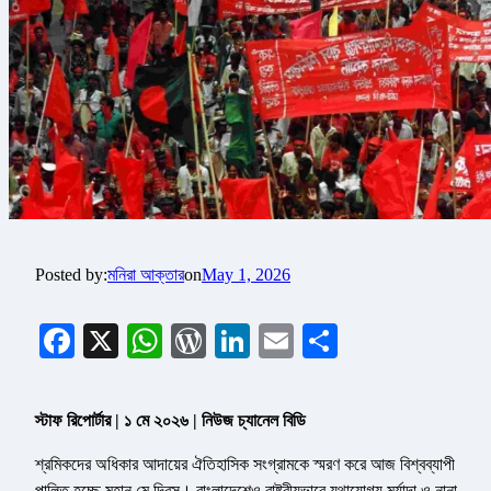
Posted by:
মনিরা আক্তার
on
May 1, 2026
Facebook
X
WhatsApp
WordPress
LinkedIn
Email
Share
স্টাফ রিপোর্টার | ১ মে ২০২৬ | নিউজ চ্যানেল বিডি
শ্রমিকদের অধিকার আদায়ের ঐতিহাসিক সংগ্রামকে স্মরণ করে আজ বিশ্বব্যাপী
পালিত হচ্ছে মহান মে দিবস। বাংলাদেশেও রাষ্ট্রীয়ভাবে যথাযোগ্য মর্যাদা ও নানা