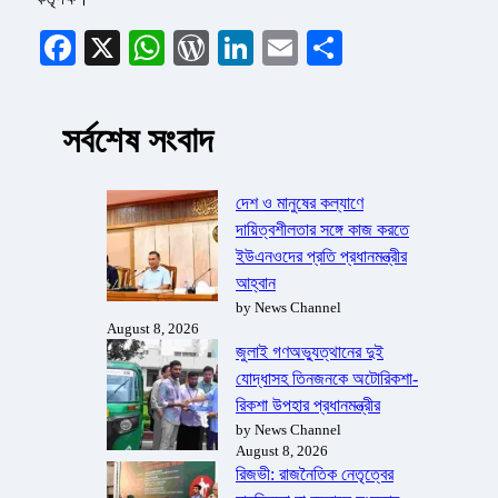
Facebook
X
WhatsApp
WordPress
LinkedIn
Email
Share
সর্বশেষ সংবাদ
দেশ ও মানুষের কল্যাণে
দায়িত্বশীলতার সঙ্গে কাজ করতে
ইউএনওদের প্রতি প্রধানমন্ত্রীর
আহ্বান
by News Channel
August 8, 2026
জুলাই গণঅভ্যুত্থানের দুই
যোদ্ধাসহ তিনজনকে অটোরিকশা-
রিকশা উপহার প্রধানমন্ত্রীর
by News Channel
August 8, 2026
রিজভী: রাজনৈতিক নেতৃত্বের