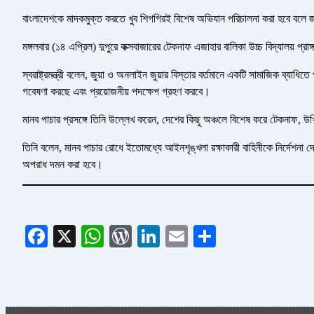
বাংলাদেশকে মাদকমুক্ত করতে খুব শিগগিরই বিশেষ অভিযান পরিচালনা করা হবে বলে জানিয
মঙ্গলবার (১৪ এপ্রিল) দুপুরে কক্সবাজারের টেকনাফ এজাহার বালিকা উচ্চ বিদ্যালয় প্রা
স্বরাষ্ট্রমন্ত্রী বলেন, জুয়া ও অনলাইন জুয়ার বিস্তার বর্তমানে একটি সামাজিক ব্যাধ
গবেষণা করছে এবং প্রয়োজনীয় পদক্ষেপ গ্রহণ করবে।
মানব পাচার প্রসঙ্গে তিনি উল্লেখ করেন, দেশের কিছু অঞ্চলে বিশেষ করে টেকনাফ, উ
তিনি বলেন, মানব পাচার রোধে ইতোমধ্যে আইনশৃঙ্খলা রক্ষাকারী বাহিনীকে নির্দেশনা দ
অপরাধ দমন করা হবে।
Facebook
X
WhatsApp
WordPress
LinkedIn
Email
Share