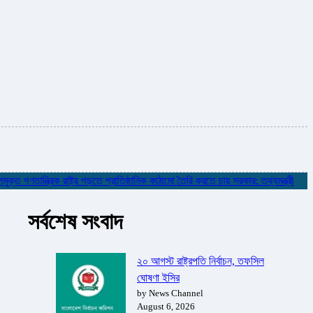
গণতান্ত্রিক রাষ্ট্র গড়তে প্রাতিষ্ঠানিক কাঠামো তৈরি করতে চায় সরকার: তথ্যমন্ত্রী
✮
নদ
সর্বশেষ সংবাদ
২০ আগস্ট রাষ্ট্রপতি নির্বাচন, তফসিল
ঘোষণা ইসির
by News Channel
August 6, 2026