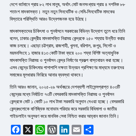
দেশে বর্তমানে প্রায় ৮২ লাখ মানুষ, অর্থাৎ মোট জনসংখ্যার প্রায় ৪ দশমিক ৮৮
শতাংশ মাদকাসক্ত। নতুন নতুন সিনথেটিক ও সেমি-সিনথেটিক মাদকের
বিস্তারে পরিস্থিতি আরও উদ্বেগজনক হয়ে উঠছে।
মাদকাসক্তদের চিকিৎসা ও পুনর্বাসনে সরকারের বিভিন্ন উদ্যোগ তুলে ধরে তিনি
বলেন, ঢাকার কেন্দ্রীয় মাদকাসক্তি নিরাময় কেন্দ্রকে ২৫০ শয্যায় উন্নীত করার
কাজ চলছে। এছাড়া চট্টগ্রাম, রাজশাহী, খুলনা, বরিশাল, রংপুর, সিলেট ও
ময়মনসিংহে ১ হাজার ৪১৩ কোটি টাকা ব্যয়ে ২০০ শয্যা বিশিষ্ট অত্যাধুনিক
মাদকাসক্তি নিরাময় ও পুনর্বাসন কেন্দ্র নির্মাণের প্রকল্প বাস্তবায়ন করা হচ্ছে।
এসব কেন্দ্রে চিকিৎসার পাশাপাশি দক্ষতা উন্নয়ন প্রশিক্ষণের মাধ্যমে তরুণদের
সমাজের মূলধারায় ফিরিয়ে আনার ব্যবস্থা থাকবে।
তিনি আরও জানান, ২০২৫-২৬ অর্থবছরে দেশব্যাপী লাইসেন্সপ্রাপ্ত ৪০৩টি
কেন্দ্রের মধ্যে নির্বাচিত ৭৩টি বেসরকারি মাদকাসক্তি নিরাময় ও পুনর্বাসন
কেন্দ্রকে মোট ১ কোটি ১০ লাখ টাকা সরকারি অনুদান দেওয়া হচ্ছে। বেসরকারি
কেন্দ্রগুলোকে বাণিজ্যিক মনোভাব পরিহার করে সরকারি বিধিমালা ও জাতীয়
গাইডলাইন অনুসরণ করে মানবিক সেবা নিশ্চিত করার আহ্বান জানান তিনি।
Facebook
X
WhatsApp
WordPress
LinkedIn
Email
Share