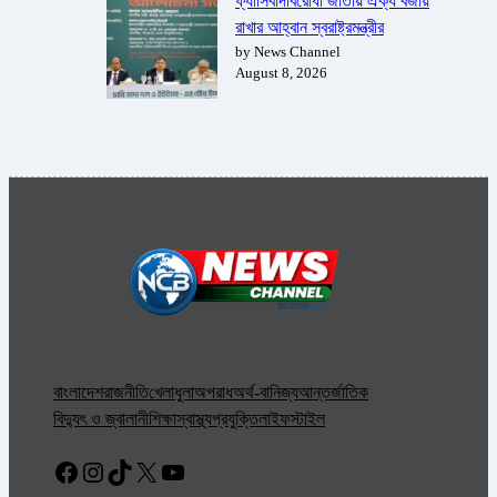
ফ্যাসিবাদবিরোধী জাতীয় ঐক্য বজায়
রাখার আহ্বান স্বরাষ্ট্রমন্ত্রীর
by News Channel
August 8, 2026
বাংলাদেশ
রাজনীতি
খেলাধুলা
অপরাধ
অর্থ-বানিজ্য
আন্তর্জাতিক
বিদ্যুৎ ও জ্বালানী
শিক্ষা
স্বাস্থ্য
প্রযুক্তি
লাইফস্টাইল
Facebook
Instagram
TikTok
X
YouTube