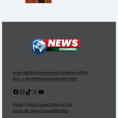
বাংলাদেশ
রাজনীতি
খেলাধুলা
অপরাধ
অর্থ-বানিজ্য
আন্তর্জাতিক
বিদ্যুৎ ও জ্বালানী
শিক্ষা
স্বাস্থ্য
প্রযুক্তি
লাইফস্টাইল
Facebook
Instagram
TikTok
X
YouTube
Privacy Policy
Contact
Terms of Use
About the NewsChannelBD
Help