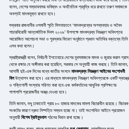
বলেন, দেশের সম্ভাবনাময় ভবিষ্যৎ ও অর্থনৈতিক প্রবৃদ্ধি ধরে রাখতে তরুণ সমাজকে
অবশ্যই মাদকমুক্ত রাখতে হবে।
শুক্রবার রাজধানীর ওসমানী স্মৃতি মিলনায়তনে ‘মাদকদ্রব্যের অপব্যবহার ও অবৈধ
পাচারবিরোধী আন্তর্জাতিক দিবস ২০২৬’ উপলক্ষে মাদকদ্রব্য নিয়ন্ত্রণ অধিদপ্তর
আয়োজিত আলোচনা সভা ও পুরস্কার বিতরণ অনুষ্ঠানে প্রধান অতিথির বক্তব্যে তিনি
এসব কথা বলেন।
স্বরাষ্ট্রমন্ত্রী বলেন, নির্বাচনী ইশতেহারে দেশের যুবসমাজকে মাদক ও জুয়ার করাল গ্রাস
থেকে রক্ষার যে অঙ্গীকার করা হয়েছিল, সরকার সে অনুযায়ী কাজ করছে। তিনি জানান,
আগামী দুই-এক দিনের মধ্যে জাতীয় সংসদে
মাদকদ্রব্য নিয়ন্ত্রণ আইনের সংশোধনী
বিল
উত্থাপন করা হবে। এর মাধ্যমে মাদকদ্রব্য নিয়ন্ত্রণ অধিদপ্তরকে একটি স্বতন্ত্র
ও শক্তিশালী সংস্থায় পরিণত করা হবে এবং কর্মকর্তাদের আধুনিক প্রশিক্ষণের
পাশাপাশি প্রয়োজনীয় অস্ত্র দেওয়া হবে।
তিনি জানান, শুধু ঢাকাতেই প্রায় ৮০ হাজার মাদকের মামলা বিচারাধীন রয়েছে। বিচারক
সংকটের কারণে দ্রুত নিষ্পত্তি সম্ভব হচ্ছে না। তাই সংশোধিত আইনে প্রয়োজন
অনুযায়ী
বিশেষ ট্রাইব্যুনাল
গঠনের বিধান রাখা হচ্ছে।
মন্ত্রী আরও বলেন, মাদক শনাক্তে আধুনিক
ডগ স্কোয়াড
, আসামিদের জন্য