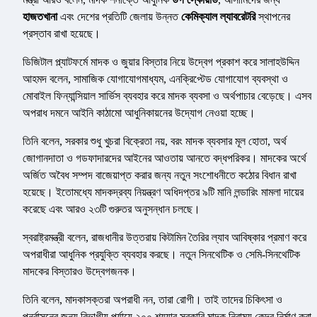
হাজতখানা
এবং দেশের প্রতিটি জেলায় উন্নত
কেমিক্যাল ল্যাবরেটরি
স্থাপনের
প্রস্তাব রাখা হয়েছে।
ডিজিটাল প্ল্যাটফর্মে মাদক ও জুয়ার বিস্তার নিয়ে উদ্বেগ প্রকাশ করে সালাহউদ্দিন
আহমদ বলেন, সামাজিক যোগাযোগমাধ্যম, এনক্রিপ্টেড যোগাযোগ ব্যবস্থা ও
মোবাইল ফিন্যান্সিয়াল সার্ভিস ব্যবহার করে মাদক ব্যবসা ও অর্থপাচার বেড়েছে। এসব
অপরাধ দমনে আইনি কাঠামো আধুনিকায়নের উদ্যোগ নেওয়া হচ্ছে।
তিনি বলেন, সরকার শুধু খুচরা বিক্রেতা নয়, বরং মাদক ব্যবসার মূল হোতা, অর্থ
জোগানদাতা ও গডফাদারদের আইনের আওতায় আনতে বদ্ধপরিকর। মাদকের অর্থে
অর্জিত অবৈধ সম্পদ বাজেয়াপ্ত করার জন্য নতুন সংশোধনীতে কঠোর বিধান রাখা
হয়েছে। ইতোমধ্যে মাদকদ্রব্য নিয়ন্ত্রণ অধিদপ্তর ৯টি মানি লন্ডারিং মামলা দায়ের
করেছে এবং আরও ২৩টি গুরুতর অনুসন্ধান চলছে।
স্বরাষ্ট্রমন্ত্রী বলেন, রাজধানীর উত্তরায় কিটামিন তৈরির ল্যাব আবিষ্কার প্রমাণ করে
অপরাধীরা আধুনিক প্রযুক্তি ব্যবহার করছে। নতুন সিনথেটিক ও সেমি-সিনথেটিক
মাদকের বিস্তারও উদ্বেগজনক।
তিনি বলেন, মাদকাসক্তরা অপরাধী নন, তারা রোগী। তাই তাদের চিকিৎসা ও
পুনর্বাসনের জন্য বিভাগীয় পর্যায়ে ২০০ শয্যার সরকারি মাদক নিরাময় কেন্দ্র নির্মাণ করা