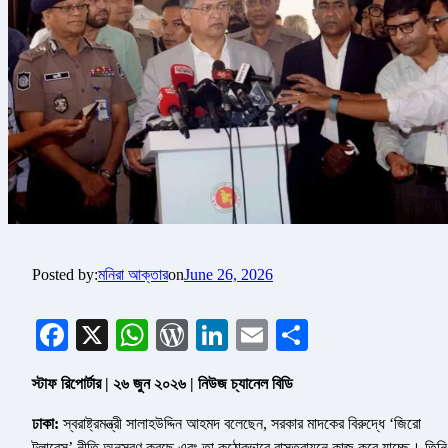
Posted by:
মনিরা আক্তার
on
June 26, 2026
Facebook
X
WhatsApp
WordPress
LinkedIn
Email
Share
স্টাফ রিপোর্টার | ২৬ জুন ২০২৬ | নিউজ চ্যানেল বিডি
ঢাকা:
স্বরাষ্ট্রমন্ত্রী সালাহউদ্দিন আহমদ বলেছেন, সরকার মাদকের বিরুদ্ধে ‘জিরো
টলারেন্স’ নীতি অনুসরণ করছে এবং তা কঠোরভাবে বাস্তবায়নে কাজ করে যাচ্ছে। তিনি