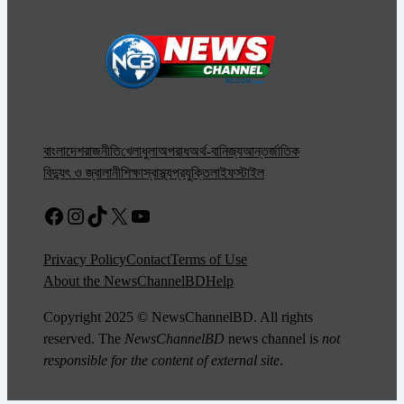
বাংলাদেশ
রাজনীতি
খেলাধুলা
অপরাধ
অর্থ-বানিজ্য
আন্তর্জাতিক
বিদ্যুৎ ও জ্বালানী
শিক্ষা
স্বাস্থ্য
প্রযুক্তি
লাইফস্টাইল
Facebook
Instagram
TikTok
X
YouTube
Privacy Policy
Contact
Terms of Use
About the NewsChannelBD
Help
Copyright 2025 © NewsChannelBD. All rights
reserved. The
NewsChannelBD
news channel is
not
responsible for the content of external site
.