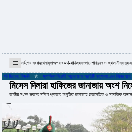
menu
সর্বশেষ সংবাদ
খেলাধুলা
অপরাধ
অর্থ-বানিজ্য
বাংলাদেশ
বিদ্যুৎ ও জ্বালানী
স্বাস্থ্য
আ
িলেন: রিজভী
✮
ফ্যাসিবাদবিরোধী আন্দোলনের প্রতিটি হত্যাকাণ্ডের বিচার হবে: প্রধানমন্
মিসেস দিলারা হাফিজের জানাজায় অংশ নিলে
জাতীয় সংসদ ভবনের দক্ষিণ প্লাজায় অনুষ্ঠিত জানাজায় রাজনৈতিক ও সামাজিক অঙ্গনে