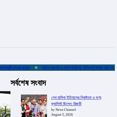
রী তারেক রহমান
✮
আইন-শৃঙ্খলা ও মাদক নির্মূলেই শান্তিপূর্ণ সমাজ গঠন সম্ভব: পানিসম্
সর্বশেষ সংবাদ
শেখ হাসিনা ইতিহাসের নিকৃষ্টতম ও ঘৃণ্য
ফ্যাসিস্ট ছিলেন: রিজভী
by News Channel
August 5, 2026