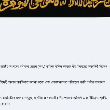
 জাতীয় সংসদের স্পীকার মেজর (অব.) হাফিজ উদ্দিন আহমদ বীর বিক্রমের সহধর্মিণী মিসেস
ার বিদেহী আত্মার মাগফিরাত কামনা করেন এবং শোকসন্তপ্ত পরিবারের প্রতি গভীর সমবেদনা
রাজনৈতিক দলের নেতৃবৃন্দ, সামরিক ও বেসামরিক উচ্চপদস্থ কর্মকর্তা এবং বিভিন্ন শ্রেণি-
না করেন।