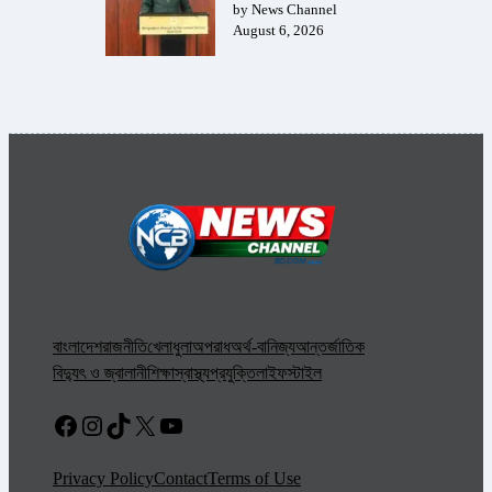
by News Channel
August 6, 2026
বাংলাদেশ
রাজনীতি
খেলাধুলা
অপরাধ
অর্থ-বানিজ্য
আন্তর্জাতিক
বিদ্যুৎ ও জ্বালানী
শিক্ষা
স্বাস্থ্য
প্রযুক্তি
লাইফস্টাইল
Facebook
Instagram
TikTok
X
YouTube
Privacy Policy
Contact
Terms of Use