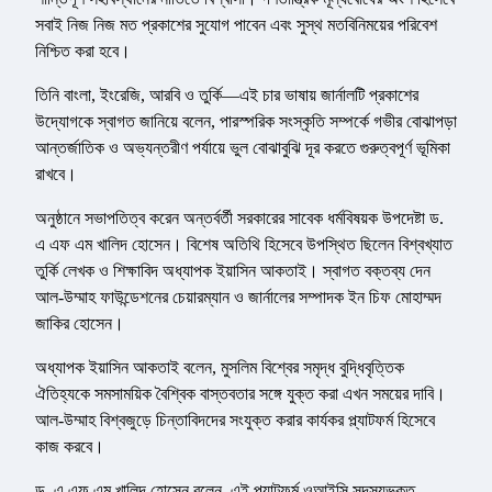
সবাই নিজ নিজ মত প্রকাশের সুযোগ পাবেন এবং সুস্থ মতবিনিময়ের পরিবেশ
নিশ্চিত করা হবে।
তিনি বাংলা, ইংরেজি, আরবি ও তুর্কি—এই চার ভাষায় জার্নালটি প্রকাশের
উদ্যোগকে স্বাগত জানিয়ে বলেন, পারস্পরিক সংস্কৃতি সম্পর্কে গভীর বোঝাপড়া
আন্তর্জাতিক ও অভ্যন্তরীণ পর্যায়ে ভুল বোঝাবুঝি দূর করতে গুরুত্বপূর্ণ ভূমিকা
রাখবে।
অনুষ্ঠানে সভাপতিত্ব করেন অন্তর্বর্তী সরকারের সাবেক ধর্মবিষয়ক উপদেষ্টা ড.
এ এফ এম খালিদ হোসেন। বিশেষ অতিথি হিসেবে উপস্থিত ছিলেন বিশ্বখ্যাত
তুর্কি লেখক ও শিক্ষাবিদ অধ্যাপক ইয়াসিন আকতাই। স্বাগত বক্তব্য দেন
আল-উম্মাহ ফাউন্ডেশনের চেয়ারম্যান ও জার্নালের সম্পাদক ইন চিফ মোহাম্মদ
জাকির হোসেন।
অধ্যাপক ইয়াসিন আকতাই বলেন, মুসলিম বিশ্বের সমৃদ্ধ বুদ্ধিবৃত্তিক
ঐতিহ্যকে সমসাময়িক বৈশ্বিক বাস্তবতার সঙ্গে যুক্ত করা এখন সময়ের দাবি।
আল-উম্মাহ বিশ্বজুড়ে চিন্তাবিদদের সংযুক্ত করার কার্যকর প্ল্যাটফর্ম হিসেবে
কাজ করবে।
ড. এ এফ এম খালিদ হোসেন বলেন, এই প্ল্যাটফর্ম ওআইসি সদস্যভুক্ত