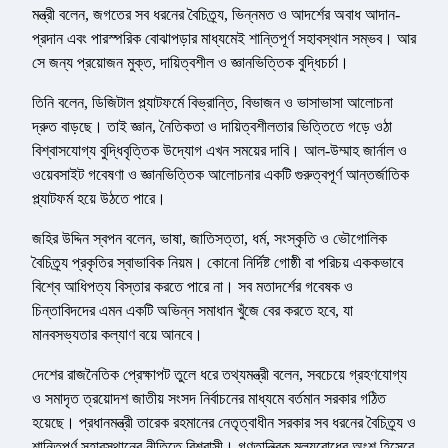
মন্ত্রী বলেন, জগতের সব ধরনের বৈচিত্র্য, ভিন্নমত ও আদর্শের অবাধ আদান-
প্রদান এবং পারস্পরিক বোঝাপড়ার মাধ্যমেই শান্তিপূর্ণ সহাবস্থান সম্ভব। আর
সে জন্য প্রয়োজন মুক্ত, দায়িত্বশীল ও জ্ঞানভিত্তিক বুদ্ধিচর্চা।
তিনি বলেন, ডিজিটাল প্ল্যাটফর্মে বিভ্রান্তি, বিভাজন ও ভাসাভাসা আলোচনা
দ্রুত বাড়ছে। তাই জ্ঞান, নৈতিকতা ও দায়িত্বশীলতার ভিত্তিতে গড়ে ওঠা
বিশ্বাসযোগ্য বুদ্ধিবৃত্তিক উদ্যোগ এখন সময়ের দাবি। আল-উম্মাহ জার্নাল ও
ওয়েবসাইট গবেষণা ও জ্ঞানভিত্তিক আলোচনার একটি গুরুত্বপূর্ণ আন্তর্জাতিক
প্ল্যাটফর্ম হয়ে উঠতে পারে।
জহির উদ্দিন স্বপন বলেন, ভাষা, জাতিসত্তা, ধর্ম, সংস্কৃতি ও ভৌগোলিক
বৈচিত্র্য প্রকৃতির স্বাভাবিক নিয়ম। কোনো নির্দিষ্ট গোষ্ঠী বা পরিচয় এককভাবে
বিশ্বে আধিপত্য বিস্তার করতে পারে না। সব মতাদর্শের গবেষক ও
চিন্তাবিদদের এমন একটি অভিন্ন সমাধান খুঁজে বের করতে হবে, যা
মানবসভ্যতার কল্যাণ বয়ে আনবে।
দেশের রাজনৈতিক প্রেক্ষাপট তুলে ধরে তথ্যমন্ত্রী বলেন, সবচেয়ে গ্রহণযোগ্য
ও সমাদৃত ত্রয়োদশ জাতীয় সংসদ নির্বাচনের মাধ্যমে বর্তমান সরকার গঠিত
হয়েছে। প্রধানমন্ত্রী তারেক রহমানের নেতৃত্বাধীন সরকার সব ধরনের বৈচিত্র্য ও
শান্তিপূর্ণ সহাবস্থানের নীতিতে বিশ্বাসী। গণতান্ত্রিক মূল্যবোধের অংশ হিসেবে