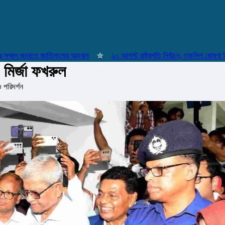
ান জানাতে জাতিসংঘের আহ্বান
✮
২০ আগস্ট রাষ্ট্রপতি নির্বাচন, তফসিল ঘোষণা ইসির
 মির্জা ফখরুল
 পরিদর্শন