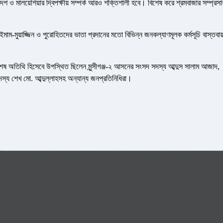
দেশ ও মালয়েশিয়ার দ্বিপক্ষীয় সম্পর্ক আরও শক্তিশালী হবে। বিশেষ করে শ্রমবাজার সম্প্রস
 ইমাম-মুয়াজ্জিন ও পুরোহিতদের ভাতা প্রদানের মতো বিভিন্ন জনকল্যাণমূলক কর্মসূচি বাস্তবায
িশেষ অতিথি হিসেবে উপস্থিত ছিলেন মুন্সীগঞ্জ-২ আসনের সংসদ সদস্য আব্দুস সালাম আজাদ,
সদস্য শেখ মো. আব্দুল্লাহসহ অন্যান্য জনপ্রতিনিধিরা।