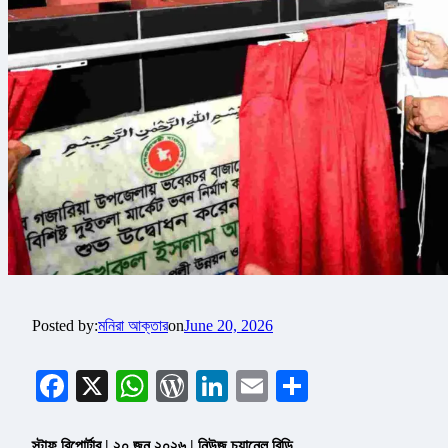
Posted by:
মনিরা আক্তার
on
June 20, 2026
Facebook
X
WhatsApp
WordPress
LinkedIn
Email
Share
স্টাফ রিপোর্টার | ২০ জুন ২০২৬ | নিউজ চ্যানেল বিডি