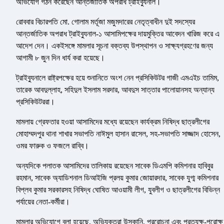
অভিযোগ গঠন করেছেন আন্তর্জাতিক অপরাধ ট্রাইব্যুনাল।
রোববার বিচারপতি মো. গোলাম মর্তূজা মজুমদারের নেতৃত্বাধীন দুই সদস্যের
আন্তর্জাতিক অপরাধ ট্রাইব্যুনাল-১ আসামিপক্ষের দায়মুক্তির আবেদন খারিজ করে এ
আদেশ দেন। একইসঙ্গে মামলার সূচনা বক্তব্য উপস্থাপন ও সাক্ষ্যগ্রহণের জন্য
আগামী ৮ জুন দিন ধার্য করা হয়েছে।
ট্রাইব্যুনালে রাষ্ট্রপক্ষের হয়ে শুনানিতে অংশ নেন প্রসিকিউটর গাজী এমএইচ তামিম,
তারেক আবদুল্লাহ, সহিদুল ইসলাম সরদার, আবদুস সাত্তার পালোয়ানসহ অন্যান্য
প্রসিকিউটররা।
মামলায় গ্রেফতার হওয়া আসামিদের মধ্যে রয়েছেন কার্যক্রম নিষিদ্ধ ছাত্রলীগের
মোহাম্মদপুর থানা শাখার সভাপতি নাঈমুল হাসান রাসেল, সহ-সভাপতি সাজ্জাদ হোসেন,
ওমর ফারুক ও ফজলে রাব্বি।
অন্যদিকে পলাতক আসামিদের তালিকায় রয়েছেন সাবেক ডিএমপি কমিশনার হাবিবুর
রহমান, সাবেক অ্যাডিশনাল ডিআইজি প্রলয় কুমার জোয়ারদার, সাবেক যুগ্ম কমিশনার
বিপ্লব কুমার সরকারসহ নিষিদ্ধ ঘোষিত আওয়ামী লীগ, যুবলীগ ও ছাত্রলীগের বিভিন্ন
পর্যায়ের নেতা-কর্মীরা।
মামলার অভিযোগে বলা হয়েছে, অভিযুক্তরা উসকানি, প্ররোচনা এবং প্রত্যক্ষ-পরোক্ষ