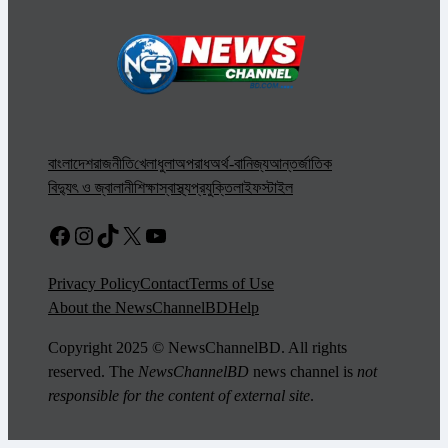
বাংলাদেশ
রাজনীতি
খেলাধুলা
অপরাধ
অর্থ-বানিজ্য
আন্তর্জাতিক
বিদ্যুৎ ও জ্বালানী
শিক্ষা
স্বাস্থ্য
প্রযুক্তি
লাইফস্টাইল
Facebook
Instagram
TikTok
X
YouTube
Privacy Policy
Contact
Terms of Use
About the NewsChannelBD
Help
Copyright 2025 © NewsChannelBD. All rights
reserved. The
NewsChannelBD
news channel is
not
responsible for the content of external site
.