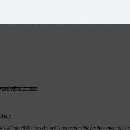
্বাস্থ্য
প্রযুক্তি
লাইফস্টাইল
D
Help
ewsChannelBD
news channel is
not responsible for the content of exte