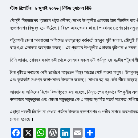
স্টাফ রিপোর্টার | ৬ জুলাই ২০২৬ | নিউজ চ্যানেল বিডি
মৌসুমী নিম্নচাপের প্রভাবে পটুয়াখালীসহ দেশের উপকূলীয় এলাকায় টানা তিনদিন ধরে গুঁ
বঙ্গোপসাগর বিক্ষুব্ধ হয়ে উঠেছে। বিরূপ আবহাওয়ার কারণে পায়রাসহ দেশের চার সমুদ্
পটুয়াখালী জেলা আবহাওয়া অফিসের ভারপ্রাপ্ত কর্মকর্তা মাহবুবা সুখি জানান, মৌসুমী 
ঝাড়খণ্ড এলাকায় অবস্থান করছে। এর প্রভাবে উপকূলীয় এলাকায় বৃষ্টিপাত ও দমকা
তিনি জানান, রোববার সকাল ৬টা থেকে সোমবার সকাল ৬টা পর্যন্ত ২৪ ঘণ্টায় পটুয়াখালী
টানা বৃষ্টিতে সবচেয়ে বেশি দুর্ভোগে পড়েছেন নিম্ন আয়ের খেটে খাওয়া মানুষ। উপক
এবং কুয়াকাটা সংলগ্ন বঙ্গোপসাগর উত্তাল রয়েছে। সাগরে বড় বড় ঢেউ তীরে আছড়
আবহাওয়া অফিসের বিশেষ বিজ্ঞপ্তিতে বলা হয়েছে, নিম্নচাপের প্রভাবে উপকূলীয় এলাকায
কক্সবাজার সমুদ্রবন্দর এবং মোংলা সমুদ্রবন্দর-কে ৩ নম্বর স্থানীয় সতর্ক সংকেত দেখি
এছাড়া পরবর্তী নির্দেশ না দেওয়া পর্যন্ত উত্তর বঙ্গোপসাগর ও গভীর সাগরে অবস্থা
দেওয়া হয়েছে।
Facebook
X
WhatsApp
WordPress
LinkedIn
Email
Share