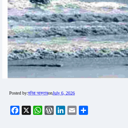
Posted by:
মনিরা আক্তার
on
July 6, 2026
Facebook
X
WhatsApp
WordPress
LinkedIn
Email
Share