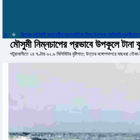
✮
বিশ্বের আদিবাসী জনগোষ্ঠীর আন্তর্জাতিক দিবস উপলক্ষে আদিবাসী ধাত্রীদের সম্মান
মৌসুমী নিম্নচাপের প্রভাবে উপকূলে টানা বৃষ
পটুয়াখালীতে ২৪ ঘণ্টায় ৬২.৬ মিলিমিটার বৃষ্টিপাত; উত্তর বঙ্গোপসাগরে মাছধরা নৌকা-