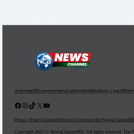
বাংলাদেশ
রাজনীতি
খেলাধুলা
অপরাধ
অর্থ-বানিজ্য
আন্তর্জাতিক
বিদ্যুৎ ও জ্বালানী
শিক্ষা
স
Facebook
Instagram
TikTok
X
YouTube
Privacy Policy
Contact
Terms of Use
About the NewsChannelB
Copyright 2025 © NewsChannelBD. All rights reserved. The
N