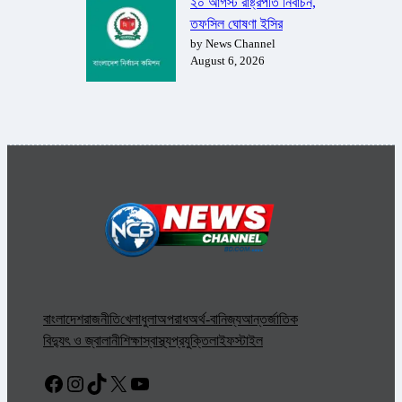
২০ আগস্ট রাষ্ট্রপতি নির্বাচন,
তফসিল ঘোষণা ইসির
by News Channel
August 6, 2026
বাংলাদেশ
রাজনীতি
খেলাধুলা
অপরাধ
অর্থ-বানিজ্য
আন্তর্জাতিক
বিদ্যুৎ ও জ্বালানী
শিক্ষা
স্বাস্থ্য
প্রযুক্তি
লাইফস্টাইল
Facebook
Instagram
TikTok
X
YouTube