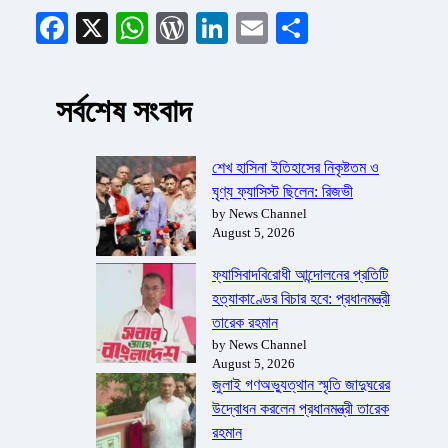
Facebook
X
WhatsApp
WordPress
LinkedIn
Email
Share
সর্বশেষ সংবাদ
শেখ হাসিনা ইতিহাসের নিকৃষ্টতম ও
ঘৃণ্য ফ্যাসিস্ট ছিলেন: রিজভী
by News Channel
August 5, 2026
ফ্যাসিবাদবিরোধী আন্দোলনের প্রতিটি
হত্যাকাণ্ডের বিচার হবে: প্রধানমন্ত্রী
তারেক রহমান
by News Channel
August 5, 2026
জুলাই গণঅভ্যুত্থান স্মৃতি জাদুঘরের
উদ্বোধন করলেন প্রধানমন্ত্রী তারেক
রহমান