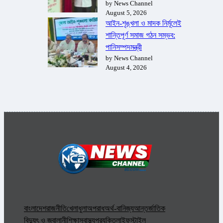
by News Channel
August 5, 2026
আইন-শৃঙ্খলা ও মাদক নির্মূলেই
শান্তিপূর্ণ সমাজ গঠন সম্ভব:
পানিসম্পদমন্ত্রী
by News Channel
August 4, 2026
বাংলাদেশ
রাজনীতি
খেলাধুলা
অপরাধ
অর্থ-বানিজ্য
আন্তর্জাতিক
বিদ্যুৎ ও জ্বালানী
শিক্ষা
স্বাস্থ্য
প্রযুক্তি
লাইফস্টাইল