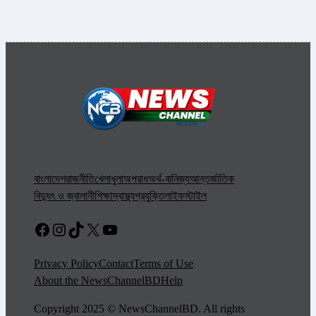
বাংলাদেশ
রাজনীতি
খেলাধুলা
অপরাধ
অর্থ-বানিজ্য
আন্তর্জাতিক
বিদ্যুৎ ও জ্বালানী
শিক্ষা
স্বাস্থ্য
প্রযুক্তি
লাইফস্টাইল
Facebook
Instagram
TikTok
X
YouTube
Privacy Policy
Contact
Terms of Use
About the NewsChannelBD
Help
Copyright 2025 © NewsChannelBD. All rights