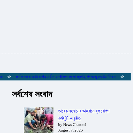
✮
জাতিসংঘে যথাযোগ্য মর্যাদায় পালিত হলো জুলাই গণঅভ্যুত্থান দিবস
✮
ইস্তাম্ব
সর্বশেষ সংবাদ
তারেক রহমানের আহ্বানে বৃক্ষরোপণ
কর্মসূচি অনুষ্ঠিত
by News Channel
August 7, 2026