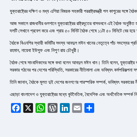
যুক্তরাষ্ট্রের দক্ষিণ ও মধ্য এশিয়া বিষয়ক সহকারী পররাষ্ট্রমন্ত্রী পল কাপুরের সঙ্গে
আজ সকালে রাজধানীর গুলশানে যুক্তরাষ্ট্রের রাষ্ট্রদূতের বাসভবনে এই বৈঠক অনুষ্ঠ
দলটি সেখানে প্রবেশ করে এবং প্রায় ৫০ মিনিট বৈঠক শেষে ১১টা ৫০ মিনিটে বের হ
বৈঠকে বিএনপির স্থায়ী কমিটির সদস্য আবদুল মঈন খানের নেতৃত্বে পাঁচ সদস্যের প্রত
রহমান, নায়েবা ইউসুফ এবং নিপুণ রায় চৌধুরী।
বৈঠক শেষে সাংবাদিকদের সঙ্গে কথা বলেন আবদুল মঈন খান। তিনি বলেন, যুক্তরাষ্ট্র ব
সরকার গঠনের পর দেশের পরিস্থিতি, সরকারের নীতিমালা এবং ভবিষ্যৎ কর্মপরিকল্পনা স
তিনি জানান, বৈঠকে মূলত দুই দেশের জনগণের পারস্পরিক সম্পর্ক, ভবিষ্যৎ সরকারের
এছাড়া বাংলাদেশ ও যুক্তরাষ্ট্রের মধ্যে কূটনৈতিক, বৈদেশিক এবং অর্থনৈতিক সম্প
Facebook
X
WhatsApp
WordPress
LinkedIn
Email
Share