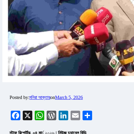
Posted by:
মনিরা আক্তার
on
March 5, 2026
Facebook
X
WhatsApp
WordPress
LinkedIn
Email
Share
স্টাফ রিপোর্টার, ০৪ মা
র্চ ২০২৬
| নিউজ চ্যানেল বিডি