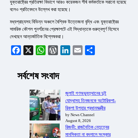
যুক্তরাষ্ট্রের প্রতিরক্ষা বিভাগে আরও কয়েকজন শীর্ষ কর্মকর্তাকে সরানো হয়েছে
বলেও প্রতিবেদনে উল্লেখ করা হয়েছে।
মধ্যপ্রাচ্যসহ বিভিন্ন অঞ্চলে বৈশ্বিক উত্তেজনা বৃদ্ধি এবং যুক্তরাষ্ট্রের
সামরিক কৌশল পুনর্গঠনের প্রেক্ষাপটে এই সিদ্ধান্তকে গুরুত্বপূর্ণ হিসেবে
দেখছেন আন্তর্জাতিক বিশ্লেষকরা।
Facebook
X
WhatsApp
WordPress
LinkedIn
Email
Share
সর্বশেষ সংবাদ
জুলাই গণঅভ্যুত্থানের দুই
যোদ্ধাসহ তিনজনকে অটোরিকশা-
রিকশা উপহার প্রধানমন্ত্রীর
by News Channel
August 8, 2026
রিজভী: রাজনৈতিক নেতৃত্বের
মানসিকতা না বদলালে সংস্কার