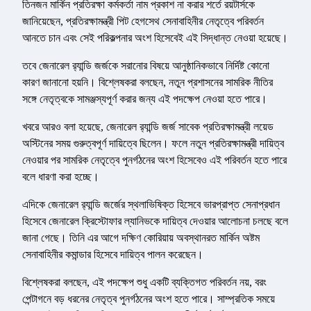
তিনজন মার্কিন প্রতিরক্ষা কর্মকর্তা নাম প্রকাশ না করার শর্তে রয়টার্সকে
জানিয়েছেন, প্রতিরক্ষামন্ত্রী পিট হেগসেথ সেনাবাহিনীর নেতৃত্বে পরিবর্তন
আনতে চান এবং সেই পরিকল্পনার অংশ হিসেবেই এই সিদ্ধান্ত নেওয়া হয়েছে।
তবে জেনারেল র‍্যান্ডি জর্জকে সরানোর বিষয়ে আনুষ্ঠানিকভাবে নির্দিষ্ট কোনো
কারণ জানানো হয়নি। বিশ্লেষকরা বলছেন, নতুন প্রশাসনের সামরিক নীতির
সঙ্গে নেতৃত্বকে সামঞ্জস্যপূর্ণ করার জন্য এই পদক্ষেপ নেওয়া হতে পারে।
খবরে আরও বলা হয়েছে, জেনারেল র‍্যান্ডি জর্জ সাবেক প্রতিরক্ষামন্ত্রী লয়েড
অস্টিনের সময় গুরুত্বপূর্ণ দায়িত্বে ছিলেন। ফলে নতুন প্রতিরক্ষামন্ত্রী দায়িত্ব
নেওয়ার পর সামরিক নেতৃত্বে পুনর্গঠনের অংশ হিসেবেও এই পরিবর্তন হতে পারে
বলে ধারণা করা হচ্ছে।
এদিকে জেনারেল র‍্যান্ডি জর্জের স্থলাভিষিক্ত হিসেবে ভারপ্রাপ্ত সেনাপ্রধান
হিসেবে জেনারেল ক্রিস্টোফার ল্যানিভকে দায়িত্ব দেওয়ার আলোচনা চলছে বলে
জানা গেছে। তিনি এর আগে দক্ষিণ কোরিয়ায় অবস্থানরত মার্কিন অষ্টম
সেনাবাহিনীর কমান্ডার হিসেবে দায়িত্ব পালন করেছেন।
বিশ্লেষকরা বলছেন, এই পদক্ষেপ শুধু একটি ব্যক্তিগত পরিবর্তন নয়, বরং
পেন্টাগনে বড় ধরনের নেতৃত্ব পুনর্গঠনের অংশ হতে পারে। সাম্প্রতিক সময়ে