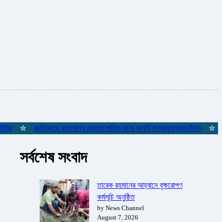
✮
জাতিসংঘে যথাযোগ্য মর্যাদায় পালিত হলো জুলাই গণঅভ্যুত্থান দিবস
✮
ইস্তাম
সর্বশেষ সংবাদ
তারেক রহমানের আহ্বানে বৃক্ষরোপণ
কর্মসূচি অনুষ্ঠিত
by News Channel
August 7, 2026