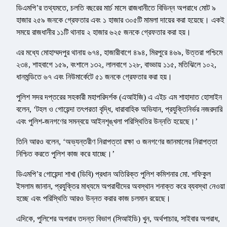
ডিএমপি’র তথ্যমতে, চলতি বছরের মার্চ মাসে রাজধানীতে বিভিন্ন অপরাধে মোট ৯
হাজার ২৫৯ জনকে গ্রেফতার এবং ১ হাজার ৩০৫টি মামলা দায়ের করা হয়েছে। একই
সময়ে রাজধানীর ১১টি থানায় ২ হাজার ৬২৫ জনকে গ্রেফতার করা হয়।
এর মধ্যে মোহাম্মদপুর থানায় ৬৭৪, হাজারীবাগে ৪৯৪, মিরপুরে ৪৬৯, উত্তরা পশ্চিমে
২৩৪, শাহবাগে ১৫৯, বংশালে ১৩২, লালবাগে ১২৮, বাড্ডায় ১১৫, মতিঝিলে ১০২,
ধানমন্ডিতে ৬৭ এবং নিউমার্কেটে ৫১ জনকে গ্রেফতার করা হয়।
পুলিশ সদর দপ্তরের সহকারী মহাপরিদর্শক (এআইজি) এ এইচ এম শাহাদাত হোসাইন
বলেন, ‘টহল ও গোয়েন্দা তৎপরতা বৃদ্ধি, ধারাবাহিক অভিযান, প্রযুক্তিনির্ভর নজরদারি
এবং পুলিশ-জনগণের সমন্বয়ে আইনশৃঙ্খলা পরিস্থিতির উন্নতি হয়েছে।’
তিনি আরও বলেন, ‘অভ্যন্তরীণ নিরাপত্তা রক্ষা ও জনগণের জানমালের নিরাপত্তা
নিশ্চিত করতে পুলিশ কাজ করে যাচ্ছে।’
ডিএমপি’র গোয়েন্দা শাখা (ডিবি) প্রধান অতিরিক্ত পুলিশ কমিশনার মো. শফিকুল
ইসলাম জানান, প্রযুক্তির মাধ্যমে অপরাধীদের অবস্থান শনাক্ত করে ব্যবস্থা নেওয়া
হচ্ছে এবং পরিস্থিতি আরও উন্নত করার কাজ চলমান রয়েছে।
এদিকে, পুলিশের অপরাধ তদন্ত বিভাগ (সিআইডি) খুন, অর্থপাচার, সাইবার অপরাধ,