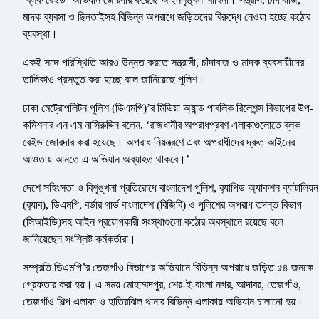
মাদক ব্যবসা ও ছিনতাইসহ বিভিন্ন অপরাধে জড়িতদের বিরুদ্ধে নেওয়া হচ্ছে কঠোর
ব্যবস্থা।
একই সঙ্গে পরিস্থিতি আরও উন্নত করতে সন্ত্রাসী, চাঁদাবাজ ও মাদক ব্যবসায়ীদের
তালিকাও প্রস্তুত করা হচ্ছে বলে জানিয়েছে পুলিশ।
ঢাকা মেট্রোপলিটন পুলিশ (ডিএমপি)’র মিডিয়া অ্যান্ড পাবলিক রিলেশন্স বিভাগের উপ-
কমিশনার এন এম নাসিরুদ্দিন বলেন, ‘রাজধানীর অপরাধপ্রবণ এলাকাগুলোতে ব্লক
রেইড জোরদার করা হয়েছে। অপরাধ নিয়ন্ত্রণে এবং অপরাধীদের দ্রুত আইনের
আওতায় আনতে এ অভিযান অব্যাহত থাকবে।’
দেশে সহিংসতা ও বিশৃঙ্খলা প্রতিরোধে বাংলাদেশ পুলিশ, র‌্যাপিড অ্যাকশন ব্যাটালিয়ন
(র‌্যাব), ডিএমপি, বর্ডার গার্ড বাংলাদেশ (বিজিবি) ও পুলিশের অপরাধ তদন্ত বিভাগ
(সিআইডি)সহ আইন প্রয়োগকারী সংস্থাগুলো কঠোর অবস্থানে রয়েছে বলে
জানিয়েছেন সংশ্লিষ্ট কর্মকর্তারা।
সম্প্রতি ডিএমপি’র তেজগাঁও বিভাগের অভিযানে বিভিন্ন অপরাধে জড়িত ৫৪ জনকে
গ্রেফতার করা হয়। এ সময় মোহাম্মদপুর, শের-ই-বাংলা নগর, আদাবর, তেজগাঁও,
তেজগাঁও শিল্প এলাকা ও হাতিরঝিল থানার বিভিন্ন এলাকায় অভিযান চালানো হয়।