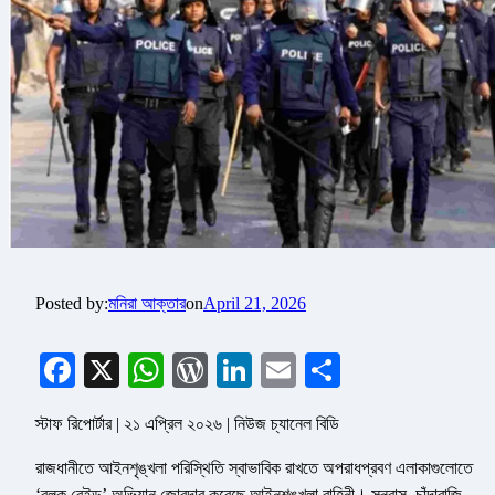
Posted by:
মনিরা আক্তার
on
April 21, 2026
Facebook
X
WhatsApp
WordPress
LinkedIn
Email
Share
স্টাফ রিপোর্টার | ২১ এপ্রিল ২০২৬ | নিউজ চ্যানেল বিডি
রাজধানীতে আইনশৃঙ্খলা পরিস্থিতি স্বাভাবিক রাখতে অপরাধপ্রবণ এলাকাগুলোতে
‘ব্লক রেইড’ অভিযান জোরদার করেছে আইনশৃঙ্খলা বাহিনী। সন্ত্রাস, চাঁদাবাজি,