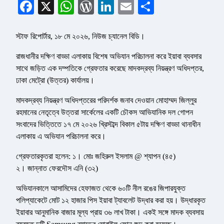
Facebook
X
WhatsApp
WordPress
LinkedIn
Email
Share
স্টাফ রিপোর্টার, ১৮ মে ২০২৬, নিউজ চ্যানেল বিডি।
রাজধানীর দক্ষিণ বাড্ডা এলাকায় বিশেষ অভিযান পরিচালনা করে ইয়াবা ব্যবসার
সাথে জড়িত এক দম্পতিকে গ্রেফতার করেছে মাদকদ্রব্য নিয়ন্ত্রণ অধিদপ্তর,
ঢাকা মেট্রো (উত্তর) কার্যালয়।
মাদকদ্রব্য নিয়ন্ত্রণ অধিদপ্তরের পরিদর্শক জনাব দেওয়ান মোহাম্মদ জিল্লুর
রহমানের নেতৃত্বে উত্তরা সার্কেলের একটি চৌকস আভিযানিক দল গোপন
সংবাদের ভিত্তিতে ১৭ মে ২০২৬ খ্রিস্টাব্দ বিকাল ৫টায় দক্ষিণ বাড্ডা থানাধীন
এলাকায় এ অভিযান পরিচালনা করে।
গ্রেফতারকৃতরা হলেন: ১। মোঃ জহিরুল ইসলাম @ শ্যাপন (৪৫)
২। জান্নাত ফেরদৌস এনি (৩২)
অভিযানকালে আসামিদের হেফাজত থেকে ৬০টি নীল রঙের জিপারযুক্ত
পলিপ্যাকেটে মোট ১২ হাজার পিস ইয়াবা ট্যাবলেট উদ্ধার করা হয়। উদ্ধারকৃত
ইয়াবার আনুমানিক বাজার মূল্য প্রায় ৩৬ লাখ টাকা। একই সঙ্গে মাদক ব্যবসায়