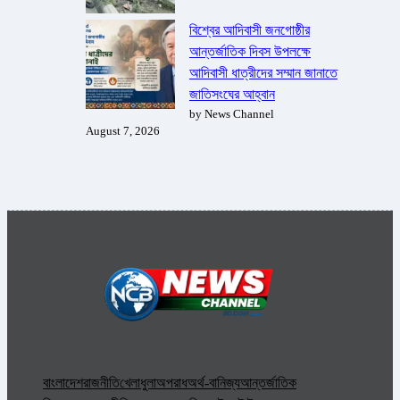
বিশ্বের আদিবাসী জনগোষ্ঠীর
আন্তর্জাতিক দিবস উপলক্ষে
আদিবাসী ধাত্রীদের সম্মান জানাতে
জাতিসংঘের আহ্বান
by News Channel
August 7, 2026
বাংলাদেশ
রাজনীতি
খেলাধুলা
অপরাধ
অর্থ-বানিজ্য
আন্তর্জাতিক