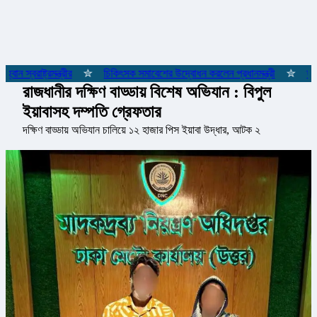
্বরাষ্ট্রমন্ত্রীর
✮
চিকিৎসক সমাবেশের উদ্বোধন করলেন প্রধানমন্ত্রী
✮
তারেক 
রাজধানীর দক্ষিণ বাড্ডায় বিশেষ অভিযান : বিপুল
ইয়াবাসহ দম্পতি গ্রেফতার
দক্ষিণ বাড্ডায় অভিযান চালিয়ে ১২ হাজার পিস ইয়াবা উদ্ধার, আটক ২