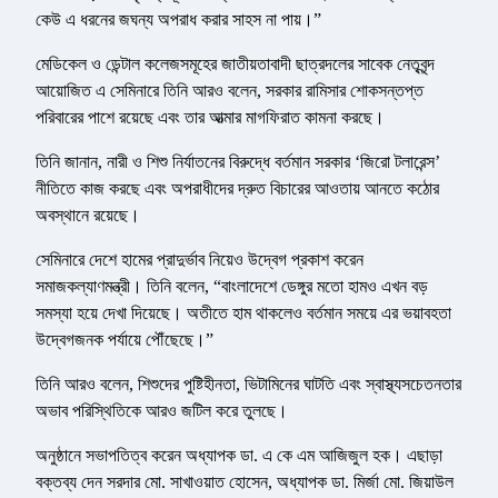
কেউ এ ধরনের জঘন্য অপরাধ করার সাহস না পায়।”
মেডিকেল ও ডেন্টাল কলেজসমূহের জাতীয়তাবাদী ছাত্রদলের সাবেক নেতৃবৃন্দ
আয়োজিত এ সেমিনারে তিনি আরও বলেন, সরকার রামিসার শোকসন্তপ্ত
পরিবারের পাশে রয়েছে এবং তার আত্মার মাগফিরাত কামনা করছে।
তিনি জানান, নারী ও শিশু নির্যাতনের বিরুদ্ধে বর্তমান সরকার ‘জিরো টলারেন্স’
নীতিতে কাজ করছে এবং অপরাধীদের দ্রুত বিচারের আওতায় আনতে কঠোর
অবস্থানে রয়েছে।
সেমিনারে দেশে হামের প্রাদুর্ভাব নিয়েও উদ্বেগ প্রকাশ করেন
সমাজকল্যাণমন্ত্রী। তিনি বলেন, “বাংলাদেশে ডেঙ্গুর মতো হামও এখন বড়
সমস্যা হয়ে দেখা দিয়েছে। অতীতে হাম থাকলেও বর্তমান সময়ে এর ভয়াবহতা
উদ্বেগজনক পর্যায়ে পৌঁছেছে।”
তিনি আরও বলেন, শিশুদের পুষ্টিহীনতা, ভিটামিনের ঘাটতি এবং স্বাস্থ্যসচেতনতার
অভাব পরিস্থিতিকে আরও জটিল করে তুলছে।
অনুষ্ঠানে সভাপতিত্ব করেন অধ্যাপক ডা. এ কে এম আজিজুল হক। এছাড়া
বক্তব্য দেন সরদার মো. সাখাওয়াত হোসেন, অধ্যাপক ডা. মির্জা মো. জিয়াউল