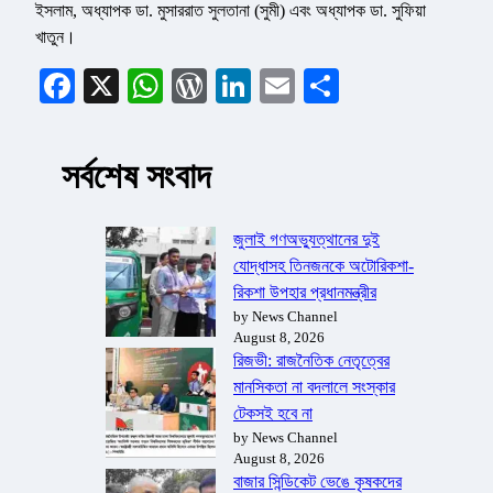
ইসলাম, অধ্যাপক ডা. মুসাররাত সুলতানা (সুমী) এবং অধ্যাপক ডা. সুফিয়া
খাতুন।
Facebook
X
WhatsApp
WordPress
LinkedIn
Email
Share
সর্বশেষ সংবাদ
জুলাই গণঅভ্যুত্থানের দুই
যোদ্ধাসহ তিনজনকে অটোরিকশা-
রিকশা উপহার প্রধানমন্ত্রীর
by News Channel
August 8, 2026
রিজভী: রাজনৈতিক নেতৃত্বের
মানসিকতা না বদলালে সংস্কার
টেকসই হবে না
by News Channel
August 8, 2026
বাজার সিন্ডিকেট ভেঙে কৃষকদের