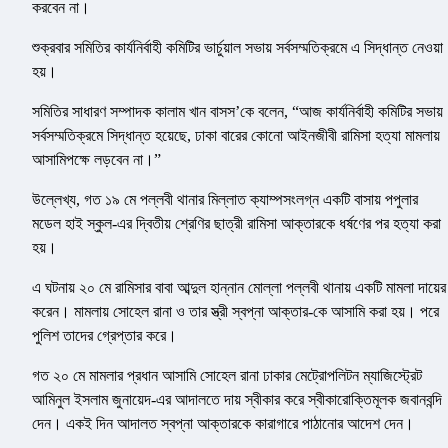
করবেন না।
শুক্রবার সমিতির কার্যনির্বাহী কমিটির ভার্চুয়াল সভায় সর্বসম্মতিক্রমে এ সিদ্ধান্ত নেওয়া
হয়।
সমিতির সাধারণ সম্পাদক কালাম খান বাসস’কে বলেন, “আজ কার্যনির্বাহী কমিটির সভায়
সর্বসম্মতিক্রমে সিদ্ধান্ত হয়েছে, ঢাকা বারের কোনো আইনজীবী রামিসা হত্যা মামলায়
আসামিপক্ষে লড়বেন না।”
উল্লেখ্য, গত ১৯ মে পল্লবী থানার মিল্লাত ক্যাম্পসংলগ্ন একটি বাসায় পপুলার
মডেল হাই স্কুল-এর দ্বিতীয় শ্রেণির ছাত্রী রামিসা আক্তারকে ধর্ষণের পর হত্যা করা
হয়।
এ ঘটনায় ২০ মে রামিসার বাবা আব্দুল হান্নান মোল্লা পল্লবী থানায় একটি মামলা দায়ের
করেন। মামলায় সোহেল রানা ও তার স্ত্রী স্বপ্না আক্তার-কে আসামি করা হয়। পরে
পুলিশ তাদের গ্রেপ্তার করে।
গত ২০ মে মামলার প্রধান আসামি সোহেল রানা ঢাকার মেট্রোপলিটন ম্যাজিস্ট্রেট
আমিনুল ইসলাম জুনায়েদ-এর আদালতে দায় স্বীকার করে স্বীকারোক্তিমূলক জবানবন্দি
দেন। একই দিন আদালত স্বপ্না আক্তারকে কারাগারে পাঠানোর আদেশ দেন।