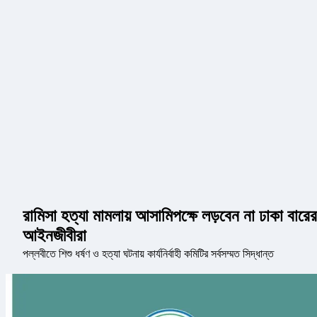
রামিসা হত্যা মামলায় আসামিপক্ষে লড়বেন না ঢাকা বারের
আইনজীবীরা
পল্লবীতে শিশু ধর্ষণ ও হত্যা ঘটনায় কার্যনির্বাহী কমিটির সর্বসম্মত সিদ্ধান্ত