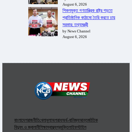
August 6, 2026
শিকলমুক্ত গণতান্ত্রিক রাষ্ট্র গড়তে
প্রাতিষ্ঠানিক কাঠামো তৈরি করতে চায়
সরকার: তথ্যমন্ত্রী
by News Channel
August 6, 2026
বাংলাদেশ
রাজনীতি
খেলাধুলা
অপরাধ
অর্থ-বানিজ্য
আন্তর্জাতিক
বিদ্যুৎ ও জ্বালানী
শিক্ষা
স্বাস্থ্য
প্রযুক্তি
লাইফস্টাইল