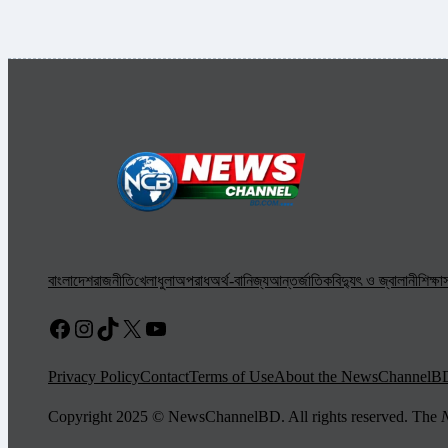
বাংলাদেশ
রাজনীতি
খেলাধুলা
অপরাধ
অর্থ-বানিজ্য
আন্তর্জাতিক
বিদ্যুৎ ও জ্বালানী
শিক্ষা
স
Facebook
Instagram
TikTok
X
YouTube
Privacy Policy
Contact
Terms of Use
About the NewsChannelB
Copyright 2025 © NewsChannelBD. All rights reserved. The
N