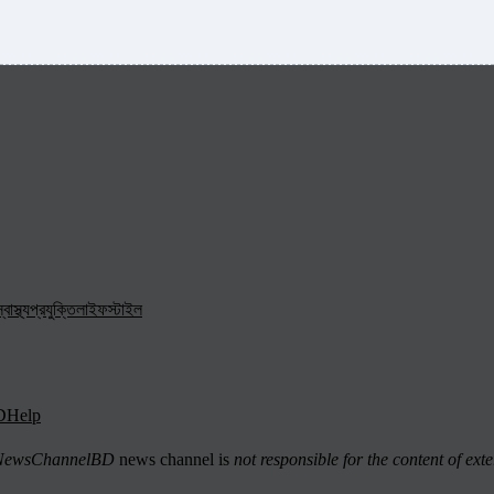
্বাস্থ্য
প্রযুক্তি
লাইফস্টাইল
D
Help
ewsChannelBD
news channel is
not responsible for the content of exte