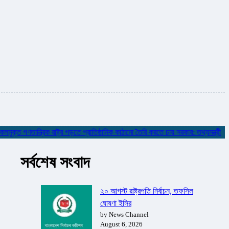
 গণতান্ত্রিক রাষ্ট্র গড়তে প্রাতিষ্ঠানিক কাঠামো তৈরি করতে চায় সরকার: তথ্যমন্ত্রী
✮
ন
সর্বশেষ সংবাদ
২০ আগস্ট রাষ্ট্রপতি নির্বাচন, তফসিল
ঘোষণা ইসির
by News Channel
August 6, 2026