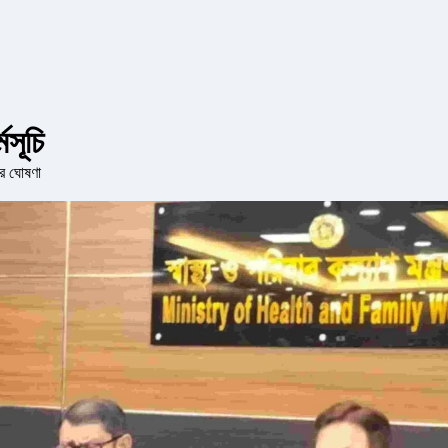
মসূচি
ের ঘোষণা