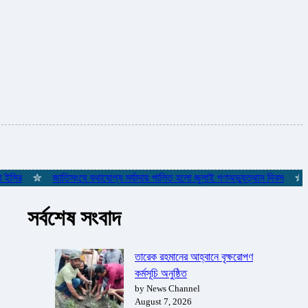
র
✮
জাতিসংঘে যথাযোগ্য মর্যাদায় পালিত হলো জুলাই গণঅভ্যুত্থান দিবস
✮
ইস্
সর্বশেষ সংবাদ
তারেক রহমানের আহ্বানে বৃক্ষরোপণ
কর্মসূচি অনুষ্ঠিত
by News Channel
August 7, 2026