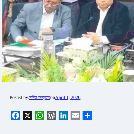
Posted by:
মনিরা আক্তার
on
April 1, 2026
Facebook
X
WhatsApp
WordPress
LinkedIn
Email
Share