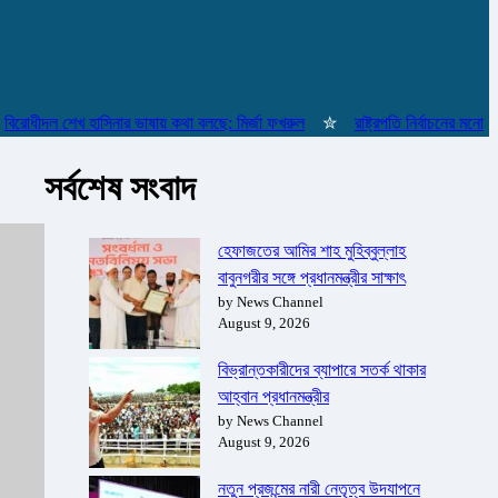
দল শেখ হাসিনার ভাষায় কথা বলছে: মির্জা ফখরুল
✮
রাষ্ট্রপতি নির্বাচনের মনোনয়নপত
সর্বশেষ সংবাদ
হেফাজতের আমির শাহ মুহিব্বুল্লাহ
বাবুনগরীর সঙ্গে প্রধানমন্ত্রীর সাক্ষাৎ
by News Channel
August 9, 2026
বিভ্রান্তকারীদের ব্যাপারে সতর্ক থাকার
আহ্বান প্রধানমন্ত্রীর
by News Channel
August 9, 2026
নতুন প্রজন্মের নারী নেতৃত্ব উদযাপনে