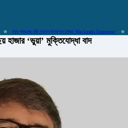
নতুন প্রজন্মের নারী নেতৃত্ব উদযাপনে ঢাকায় ‘She Leads Tomorrow’
✮
বিরোধী
য় হাজার ‘ভুয়া’ মুক্তিযোদ্ধা বাদ