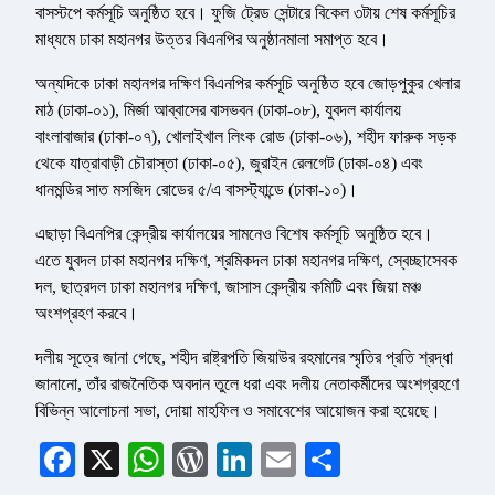
বাসস্টপে কর্মসূচি অনুষ্ঠিত হবে। ফুজি ট্রেড সেন্টারে বিকেল ৩টায় শেষ কর্মসূচির
মাধ্যমে ঢাকা মহানগর উত্তর বিএনপির অনুষ্ঠানমালা সমাপ্ত হবে।
অন্যদিকে ঢাকা মহানগর দক্ষিণ বিএনপির কর্মসূচি অনুষ্ঠিত হবে জোড়পুকুর খেলার
মাঠ (ঢাকা-০১), মির্জা আব্বাসের বাসভবন (ঢাকা-০৮), যুবদল কার্যালয়
বাংলাবাজার (ঢাকা-০৭), খোলাইখাল লিংক রোড (ঢাকা-০৬), শহীদ ফারুক সড়ক
থেকে যাত্রাবাড়ী চৌরাস্তা (ঢাকা-০৫), জুরাইন রেলগেট (ঢাকা-০৪) এবং
ধানমন্ডির সাত মসজিদ রোডের ৫/এ বাসস্ট্যান্ডে (ঢাকা-১০)।
এছাড়া বিএনপির কেন্দ্রীয় কার্যালয়ের সামনেও বিশেষ কর্মসূচি অনুষ্ঠিত হবে।
এতে যুবদল ঢাকা মহানগর দক্ষিণ, শ্রমিকদল ঢাকা মহানগর দক্ষিণ, স্বেচ্ছাসেবক
দল, ছাত্রদল ঢাকা মহানগর দক্ষিণ, জাসাস কেন্দ্রীয় কমিটি এবং জিয়া মঞ্চ
অংশগ্রহণ করবে।
দলীয় সূত্রে জানা গেছে, শহীদ রাষ্ট্রপতি জিয়াউর রহমানের স্মৃতির প্রতি শ্রদ্ধা
জানানো, তাঁর রাজনৈতিক অবদান তুলে ধরা এবং দলীয় নেতাকর্মীদের অংশগ্রহণে
বিভিন্ন আলোচনা সভা, দোয়া মাহফিল ও সমাবেশের আয়োজন করা হয়েছে।
Facebook
X
WhatsApp
WordPress
LinkedIn
Email
Share