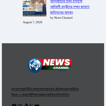
আন্তর্জাতিক দিবস উপলক্ষে
আদিবাসী ধাত্রীদের সম্মান জানাতে
জাতিসংঘের আহ্বান
by News Channel
August 7, 2026
বাংলাদেশ
রাজনীতি
খেলাধুলা
অপরাধ
অর্থ-বানিজ্য
আন্তর্জাতিক
বিদ্যুৎ ও জ্বালানী
শিক্ষা
স্বাস্থ্য
প্রযুক্তি
লাইফস্টাইল
Facebook
Instagram
TikTok
X
YouTube