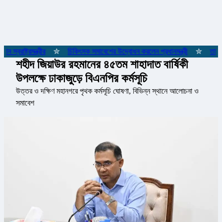
্বরাষ্ট্রমন্ত্রীর
✮
চিকিৎসক সমাবেশের উদ্বোধন করলেন প্রধানমন্ত্রী
✮
তারেক র
শহীদ জিয়াউর রহমানের ৪৫তম শাহাদাত বার্ষিকী
উপলক্ষে ঢাকাজুড়ে বিএনপির কর্মসূচি
উত্তর ও দক্ষিণ মহানগরে পৃথক কর্মসূচি ঘোষণা, বিভিন্ন স্থানে আলোচনা ও
সমাবেশ