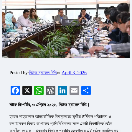
Posted by:
নিউজ চ্যানেল বিডি
on
April 3, 2026
Facebook
X
WhatsApp
WordPress
LinkedIn
Email
Share
স্টাফ রিপোর্টার, ৩ এপ্রিল ২০২৬, নিউজ চ্যানেল বিডি।
হযরত শাহজালাল আন্তর্জাতিক বিমানবন্দরের তৃতীয় টার্মিনাল পরিচালনা ও
রক্ষণাবেক্ষণ বিষয়ে জাপানের প্রতিনিধিদলের সঙ্গে একটি দ্বিপাক্ষিক বৈঠক
অনুষ্ঠিত হয়েছে। শুক্রবার বিকালে পররাষ্ট্র মন্ত্রণালয়ে এই বৈঠক অনুষ্ঠিত হয়।