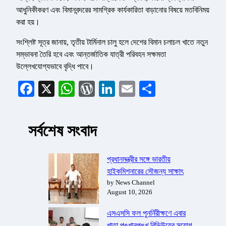
আধুনিকীকরণ এবং বিমানবন্দরের সামগ্রিক কার্যকারিতা বাড়ানোর বিষয়ে মতবিনিময়
করা হয়।
সংশ্লিষ্ট সূত্র জানায়, তৃতীয় টার্মিনাল চালু হলে দেশের বিমান চলাচল খাতে নতুন
সম্ভাবনা তৈরি হবে এবং আন্তর্জাতিক যাত্রী পরিবহন সক্ষমতা
উল্লেখযোগ্যভাবে বৃদ্ধি পাবে।
Facebook
X
WhatsApp
WordPress
LinkedIn
Email
Share
সর্বশেষ সংবাদ
প্রধানমন্ত্রীর সঙ্গে ভারতীয়
হাইকমিশনারের সৌজন্য সাক্ষাৎ
by News Channel
August 10, 2026
এসএসসি ফল পুনর্নিরীক্ষণে এবার
খাতা পুঙ্খানুপুঙ্খ রিভিউয়ের সুযোগ