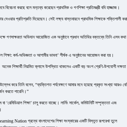
সেবে বিবেচনা করছে বলে মন্তব্য করেছেন প্রাথমিক ও গণশিক্ষা প্রতিমন্ত্রী ববি হাজ্জাজ।
িকার দেওয়ার প্রতিশ্রুতি দিয়েছেন। সেই লক্ষ্য বাস্তবায়নে প্রাথমিক শিক্ষাকে শক্তিশালী কর
ক্ষে গণসাক্ষরতা অভিযান আয়োজিত এক অনুষ্ঠানে প্রধান অতিথির বক্তব্যে তিনি এসব কথা
িয়াল শিক্ষা: কর্ম-অভিজ্ঞতা ও আগামীর ভাবনা’ শীর্ষক এ অনুষ্ঠানের আয়োজন করা হয়।
য়নি। অনেক শিক্ষার্থী নিয়মিত ক্লাসে উপস্থিত থাকলেও একটি বড় অংশ শ্রেণি-উপযোগী দক্ষতা
য়েছে উল্লেখ করে তিনি বলেন, “ব্যক্তিগত পর্যবেক্ষণে আমার মনে হয়েছে প্রকৃত সংখ্যা আরও বে
র্জন করতে পারেনি।”
ম বা ‘রেমিডিয়াল শিক্ষা’ চালু করতে যাচ্ছে। লার্নিং সার্কেল, কমিউনিটি সম্পৃক্ততা এবং
ে।
Learning Nation গ্রন্থে বাংলাদেশের শিক্ষা সংস্কারের একটি বিস্তৃত রূপরেখা তুলে