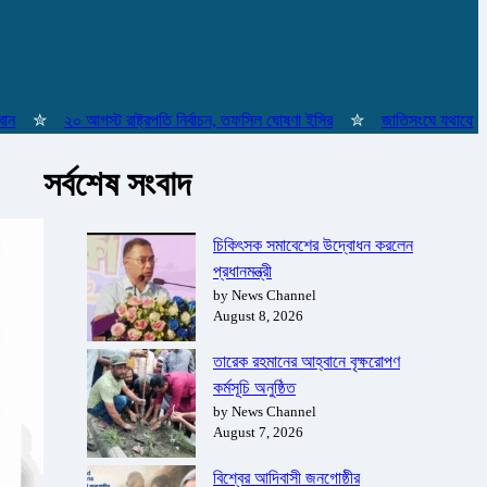
✮
২০ আগস্ট রাষ্ট্রপতি নির্বাচন, তফসিল ঘোষণা ইসির
✮
জাতিসংঘে যথাযোগ্য মর্যা
সর্বশেষ সংবাদ
চিকিৎসক সমাবেশের উদ্বোধন করলেন
প্রধানমন্ত্রী
by News Channel
August 8, 2026
তারেক রহমানের আহ্বানে বৃক্ষরোপণ
কর্মসূচি অনুষ্ঠিত
by News Channel
August 7, 2026
বিশ্বের আদিবাসী জনগোষ্ঠীর