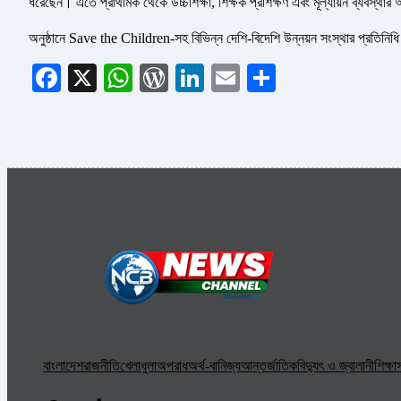
ধরেছেন। এতে প্রাথমিক থেকে উচ্চশিক্ষা, শিক্ষক প্রশিক্ষণ এবং মূল্যায়ন ব্যবস্থার 
অনুষ্ঠানে Save the Children-সহ বিভিন্ন দেশি-বিদেশি উন্নয়ন সংস্থার প্রতিনিধি
Facebook
X
WhatsApp
WordPress
LinkedIn
Email
Share
বাংলাদেশ
রাজনীতি
খেলাধুলা
অপরাধ
অর্থ-বানিজ্য
আন্তর্জাতিক
বিদ্যুৎ ও জ্বালানী
শিক্ষা
স