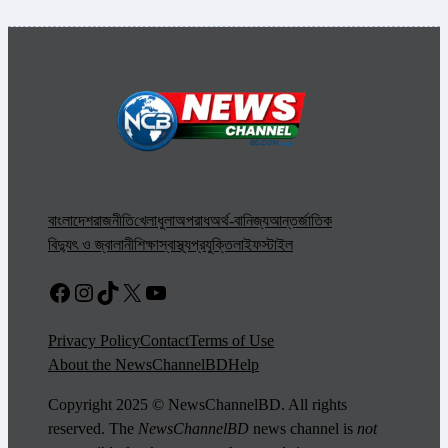
বাংলাদেশ
রাজনীতি
খেলাধুলা
অপরাধ
অর্থ-বানিজ্য
আন্তর্জাতিক
বিদ্যুৎ ও জ্বালানী
শিক্ষা
স্বাস্থ্য
প্রযুক্তি
লাইফস্টাইল
Facebook
Instagram
TikTok
X
YouTube
Privacy Policy
Contact
Terms of Use
About the NewsChannelBD
Help
Copyright 2025 © NewsChannelBD. All rights
reserved. The
NewsChannelBD
news channel is
not