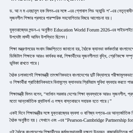
ড. আ ন ম এহছানুল হক মিলন-এর সঙ্গে -এর গ্লোবাল লিড অ্যান্ডি শ’-এর নেতৃত্বাধীন 
সৃজনশীল শিক্ষার প্রসারে পারস্পরিক সহযোগিতার বিষয়ে আলোচনা হয়।
যুক্তরাজ্যের লন্ডন-এ অনুষ্ঠিত Education World Forum 2026-এর সাইডলাইনে গতক
উপদেষ্টা মাহ্দী আমিন উপস্থিত ছিলেন।
শিক্ষা মন্ত্রণালয়ের সংবাদ বিজ্ঞপ্তিতে জানানো হয়, বৈঠকে ক্যানভা কর্মকর্তারা বাংলাদ
ডিজিটাল শিক্ষাকে আরও কার্যকর করা, শিক্ষার্থীদের সৃজনশীলতা বৃদ্ধি, শ্রেণিকক্ষে সম্পৃ
ভূমিকা রাখতে পারে।
বৈঠক চলাকালেই শিক্ষামন্ত্রী তাৎক্ষণিকভাবে বাংলাদেশের দুটি বিদ্যালয়ে পরীক্ষামূলকভাব
ও শিক্ষার্থীরা প্রাতিষ্ঠানিকভাবে বিনামূল্যে ক্যানভার প্রিমিয়াম সুবিধা ব্যবহার করতে প
শিক্ষামন্ত্রী মিলন বলেন, “বর্তমান সরকার দেশের শিক্ষা ব্যবস্থাকে আরও সৃজনশীল, 
মতো আন্তর্জাতিক প্ল্যাটফর্ম এ লক্ষ্য বাস্তবায়নে সহায়ক হতে পারে।”
একই দিনে শিক্ষামন্ত্রীর সঙ্গে যুক্তরাজ্যের ব্যবসা ও বাণিজ্য দপ্তর-এর আন্তর্জাত
বৈঠক অনুষ্ঠিত হয়। সেখানে এবং -এর “Pearson-Cambridge Partnership fo
ওই বৈঠকে বাংলাদেশের শিক্ষার্থীদের কর্মসংস্থানমুখী দক্ষতা উন্নয়ন, বাজারভিত্তিক প