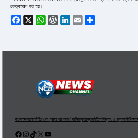
গুরুত্বারোপ করা হয়।
Facebook
X
WhatsApp
WordPress
LinkedIn
Email
Share
বাংলাদেশ
রাজনীতি
খেলাধুলা
অপরাধ
অর্থ-বানিজ্য
আন্তর্জাতিক
বিদ্যুৎ ও জ্বালানী
শিক্ষা
স
Facebook
Instagram
TikTok
X
YouTube