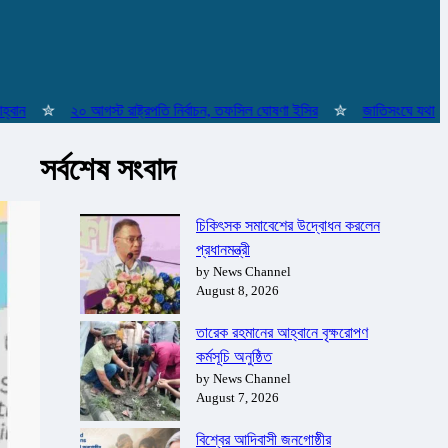
✮
২০ আগস্ট রাষ্ট্রপতি নির্বাচন, তফসিল ঘোষণা ইসির
✮
জাতিসংঘে যথাযোগ্য মর
সর্বশেষ সংবাদ
চিকিৎসক সমাবেশের উদ্বোধন করলেন
প্রধানমন্ত্রী
by News Channel
August 8, 2026
তারেক রহমানের আহ্বানে বৃক্ষরোপণ
কর্মসূচি অনুষ্ঠিত
by News Channel
August 7, 2026
বিশ্বের আদিবাসী জনগোষ্ঠীর