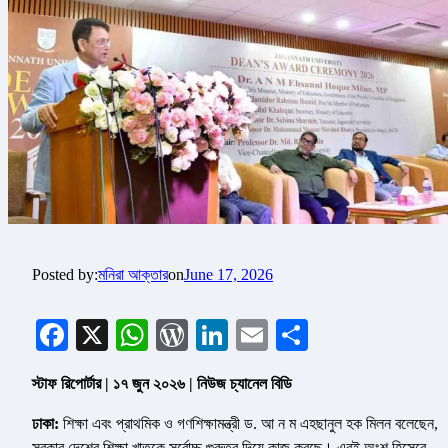
Posted by:
মনিরা আক্তার
on
June 17, 2026
Facebook
X
WhatsApp
WordPress
LinkedIn
Email
Share
স্টাফ রিপোর্টার | ১৭ জুন ২০২৬ | নিউজ চ্যানেল বিডি
ঢাকা:
শিক্ষা এবং প্রাথমিক ও গণশিক্ষামন্ত্রী ড. আ ন ম এহছানুল হক মিলন বলেছেন,
সরকার দেশের শিক্ষা খাতকে সর্বোচ্চ গুরুত্ব দিয়ে কাজ করছে। এরই অংশ হিসেবে