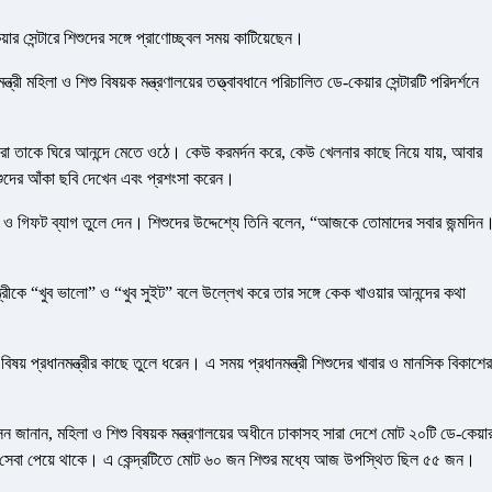
সেন্টারে শিশুদের সঙ্গে প্রাণোচ্ছ্বল সময় কাটিয়েছেন।
 মহিলা ও শিশু বিষয়ক মন্ত্রণালয়ের তত্ত্বাবধানে পরিচালিত ডে-কেয়ার সেন্টারটি পরিদর্শনে
িশুরা তাকে ঘিরে আনন্দে মেতে ওঠে। কেউ করমর্দন করে, কেউ খেলনার কাছে নিয়ে যায়, আবার
িশুদের আঁকা ছবি দেখেন এবং প্রশংসা করেন।
পপ ও গিফট ব্যাগ তুলে দেন। শিশুদের উদ্দেশ্যে তিনি বলেন, “আজকে তোমাদের সবার জন্মদিন
মন্ত্রীকে “খুব ভালো” ও “খুব সুইট” বলে উল্লেখ করে তার সঙ্গে কেক খাওয়ার আনন্দের কথা
্ন বিষয় প্রধানমন্ত্রীর কাছে তুলে ধরেন। এ সময় প্রধানমন্ত্রী শিশুদের খাবার ও মানসিক বিকাশের
সেন জানান, মহিলা ও শিশু বিষয়ক মন্ত্রণালয়ের অধীনে ঢাকাসহ সারা দেশে মোট ২০টি ডে-কেয়া
ঘণ্টা সেবা পেয়ে থাকে। এ কেন্দ্রটিতে মোট ৬০ জন শিশুর মধ্যে আজ উপস্থিত ছিল ৫৫ জন।