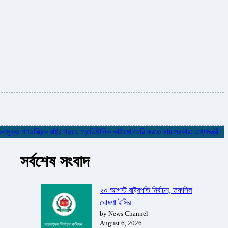
গণতান্ত্রিক রাষ্ট্র গড়তে প্রাতিষ্ঠানিক কাঠামো তৈরি করতে চায় সরকার: তথ্যমন্ত্রী
✮
নদ
সর্বশেষ সংবাদ
২০ আগস্ট রাষ্ট্রপতি নির্বাচন, তফসিল
ঘোষণা ইসির
by News Channel
August 6, 2026