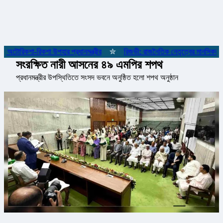
অটোরিকশা-রিকশা উপহার প্রধানমন্ত্রীর
✮
রিজভী: রাজনৈতিক নেতৃত্বের মানসিকতা না
সংরক্ষিত নারী আসনের ৪৯ এমপির শপথ
প্রধানমন্ত্রীর উপস্থিতিতে সংসদ ভবনে অনুষ্ঠিত হলো শপথ অনুষ্ঠান