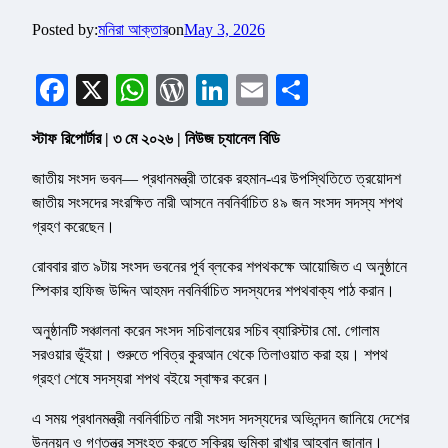
Posted by:
মনিরা আক্তার
on
May 3, 2026
Facebook
X
WhatsApp
WordPress
LinkedIn
Email
Share
স্টাফ রিপোর্টার | ৩ মে ২০২৬ | নিউজ চ্যানেল বিডি
জাতীয় সংসদ ভবন— প্রধানমন্ত্রী তারেক রহমান-এর উপস্থিতিতে ত্রয়োদশ
জাতীয় সংসদের সংরক্ষিত নারী আসনে নবনির্বাচিত ৪৯ জন সংসদ সদস্য শপথ
গ্রহণ করেছেন।
রোববার রাত ৯টায় সংসদ ভবনের পূর্ব ব্লকের শপথকক্ষে আয়োজিত এ অনুষ্ঠানে
স্পিকার হাফিজ উদ্দিন আহমদ নবনির্বাচিত সদস্যদের শপথবাক্য পাঠ করান।
অনুষ্ঠানটি সঞ্চালনা করেন সংসদ সচিবালয়ের সচিব ব্যারিস্টার মো. গোলাম
সরওয়ার ভূঁইয়া। শুরুতে পবিত্র কুরআন থেকে তিলাওয়াত করা হয়। শপথ
গ্রহণ শেষে সদস্যরা শপথ বইয়ে স্বাক্ষর করেন।
এ সময় প্রধানমন্ত্রী নবনির্বাচিত নারী সংসদ সদস্যদের অভিনন্দন জানিয়ে দেশের
উন্নয়ন ও গণতন্ত্র সুসংহত করতে সক্রিয় ভূমিকা রাখার আহ্বান জানান।