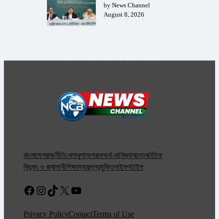
by News Channel
August 8, 2026
বাংলাদেশ
রাজনীতি
খেলাধুলা
অপরাধ
অর্থ-বানিজ্য
আন্তর্জাতিক
বিদ্যুৎ ও জ্বালানী
শিক্ষা
স্বাস্থ্য
প্রযুক্তি
লাইফস্টাইল
Facebook
Instagram
TikTok
X
YouTube
Privacy Policy
Contact
Terms of Use