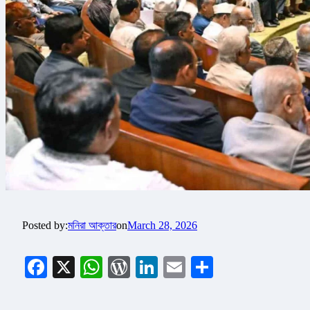
Posted by:
মনিরা আক্তার
on
March 28, 2026
Facebook
X
WhatsApp
WordPress
LinkedIn
Email
Share