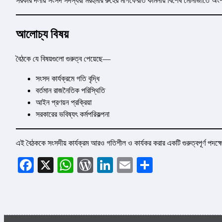
সরকার দলীয় সংসদ সদস্যরা মরহুমার রুহের মাগফেরাত কামনায় বিশেষ মোনাজাতে অ
আলোচ্য বিষয়
বৈঠকে যে বিষয়গুলো গুরুত্ব পেয়েছে—
সংসদ কার্যক্রমে গতি বৃদ্ধি
বর্তমান রাজনৈতিক পরিস্থিতি
আইন প্রণয়ন প্রক্রিয়া
সরকারের ভবিষ্যৎ কর্মপরিকল্পনা
এই বৈঠককে সংসদীয় কার্যক্রম আরও গতিশীল ও কার্যকর করার একটি গুরুত্বপূর্ণ পদক্
Facebook
X
WhatsApp
WordPress
LinkedIn
Email
Share