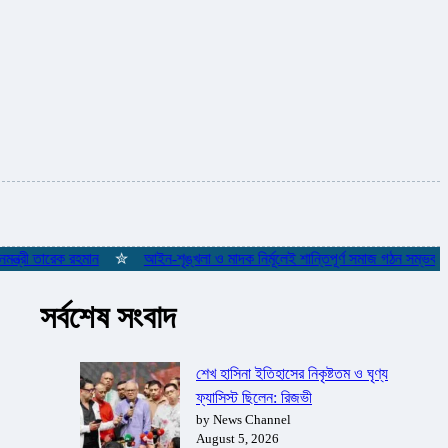
ী তারেক রহমান
✮
আইন-শৃঙ্খলা ও মাদক নির্মূলেই শান্তিপূর্ণ সমাজ গঠন সম্ভব: পানিসম্পদ
সর্বশেষ সংবাদ
শেখ হাসিনা ইতিহাসের নিকৃষ্টতম ও ঘৃণ্য
ফ্যাসিস্ট ছিলেন: রিজভী
by News Channel
August 5, 2026