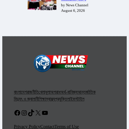
by News Channel
August 6, 2026
বাংলাদেশ
রাজনীতি
খেলাধুলা
অপরাধ
অর্থ-বানিজ্য
আন্তর্জাতিক
বিদ্যুৎ ও জ্বালানী
শিক্ষা
স্বাস্থ্য
প্রযুক্তি
লাইফস্টাইল
Facebook
Instagram
TikTok
X
YouTube
Privacy Policy
Contact
Terms of Use