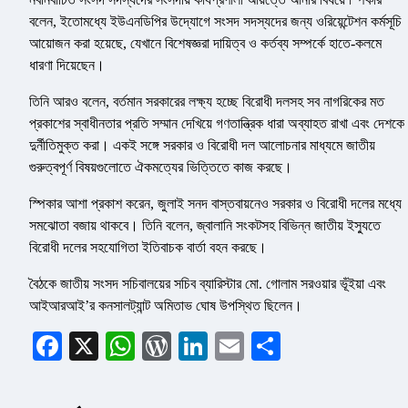
বলেন, ইতোমধ্যে ইউএনডিপির উদ্যোগে সংসদ সদস্যদের জন্য ওরিয়েন্টেশন কর্মসূচি
আয়োজন করা হয়েছে, যেখানে বিশেষজ্ঞরা দায়িত্ব ও কর্তব্য সম্পর্কে হাতে-কলমে
ধারণা দিয়েছেন।
তিনি আরও বলেন, বর্তমান সরকারের লক্ষ্য হচ্ছে বিরোধী দলসহ সব নাগরিকের মত
প্রকাশের স্বাধীনতার প্রতি সম্মান দেখিয়ে গণতান্ত্রিক ধারা অব্যাহত রাখা এবং দেশকে
দুর্নীতিমুক্ত করা। একই সঙ্গে সরকার ও বিরোধী দল আলোচনার মাধ্যমে জাতীয়
গুরুত্বপূর্ণ বিষয়গুলোতে ঐকমত্যের ভিত্তিতে কাজ করছে।
স্পিকার আশা প্রকাশ করেন, জুলাই সনদ বাস্তবায়নেও সরকার ও বিরোধী দলের মধ্যে
সমঝোতা বজায় থাকবে। তিনি বলেন, জ্বালানি সংকটসহ বিভিন্ন জাতীয় ইস্যুতে
বিরোধী দলের সহযোগিতা ইতিবাচক বার্তা বহন করছে।
বৈঠকে জাতীয় সংসদ সচিবালয়ের সচিব ব্যারিস্টার মো. গোলাম সরওয়ার ভূঁইয়া এবং
আইআরআই’র কনসালট্যান্ট অমিতাভ ঘোষ উপস্থিত ছিলেন।
Facebook
X
WhatsApp
WordPress
LinkedIn
Email
Share