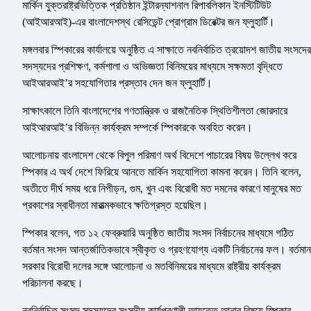
মার্কিন যুক্তরাষ্ট্রভিত্তিক প্রতিষ্ঠান ইন্টারন্যাশনাল রিপাবলিকান ইনস্টিটিউট
(আইআরআই)-এর বাংলাদেশস্থ রেসিডেন্ট প্রোগ্রাম ডিরেক্টর জন ফ্লুহার্টি।
মঙ্গলবার স্পিকারের কার্যালয়ে অনুষ্ঠিত এ সাক্ষাতে নবনির্বাচিত ত্রয়োদশ জাতীয় সংসদের
সদস্যদের প্রশিক্ষণ, কর্মশালা ও অভিজ্ঞতা বিনিময়ের মাধ্যমে সক্ষমতা বৃদ্ধিতে
আইআরআই’র সহযোগিতার প্রস্তাব দেন জন ফ্লুহার্টি।
সাক্ষাৎকালে তিনি বাংলাদেশের গণতান্ত্রিক ও রাজনৈতিক স্থিতিশীলতা জোরদারে
আইআরআই’র বিভিন্ন কার্যক্রম সম্পর্কে স্পিকারকে অবহিত করেন।
আলোচনায় বাংলাদেশ থেকে বিপুল পরিমাণ অর্থ বিদেশে পাচারের বিষয় উল্লেখ করে
স্পিকার এ অর্থ দেশে ফিরিয়ে আনতে মার্কিন সহযোগিতা কামনা করেন। তিনি বলেন,
অতীতে দীর্ঘ সময় ধরে নিপীড়ন, গুম, খুন এবং বিরোধী মত দমনের কারণে মানুষের মত
প্রকাশের স্বাধীনতা মারাত্মকভাবে ক্ষতিগ্রস্ত হয়েছিল।
স্পিকার বলেন, গত ১২ ফেব্রুয়ারি অনুষ্ঠিত জাতীয় সংসদ নির্বাচনের মাধ্যমে গঠিত
বর্তমান সংসদ আন্তর্জাতিকভাবে স্বীকৃত ও গ্রহণযোগ্য একটি নির্বাচনের ফল। বর্তমান
সরকার বিরোধী দলের সঙ্গে আলোচনা ও মতবিনিময়ের মাধ্যমে রাষ্ট্রীয় কার্যক্রম
পরিচালনা করছে।
নবনির্বাচিত সংসদ সদস্যদের সংসদীয় কার্যপ্রণালী আয়ত্তে আনার বিষয়ে স্পিকার