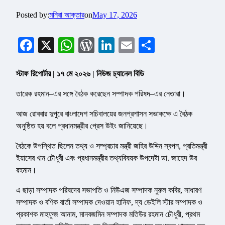
Posted by:
মনিরা আক্তার
on
May 17, 2026
Facebook
X
WhatsApp
WordPress
LinkedIn
Email
Share
স্টাফ রিপোর্টার | ১৭ মে ২০২৬ | নিউজ চ্যানেল বিডি
তারেক রহমান–এর সঙ্গে বৈঠক করেছেন সম্পাদক পরিষদ–এর নেতারা।
আজ রোববার দুপুরে বাংলাদেশ সচিবালয়ের জনপ্রশাসন সভাকক্ষে এ বৈঠক
অনুষ্ঠিত হয় বলে প্রধানমন্ত্রীর প্রেস উইং জানিয়েছে।
বৈঠকে উপস্থিত ছিলেন তথ্য ও সম্প্রচার মন্ত্রী জহির উদ্দিন স্বপন, প্রতিমন্ত্রী
ইয়াসের খান চৌধুরী এবং প্রধানমন্ত্রীর তথ্যবিষয়ক উপদেষ্টা ডা. জাহেদ উর
রহমান।
এ ছাড়া সম্পাদক পরিষদের সভাপতি ও নিউএজ সম্পাদক নুরুল কবির, সাধারণ
সম্পাদক ও বণিক বার্তা সম্পাদক দেওয়ান হানিফ, দ্য ডেইলি স্টার সম্পাদক ও
প্রকাশক মাহফুজ আনাম, মানবজমিন সম্পাদক মতিউর রহমান চৌধুরী, প্রথম