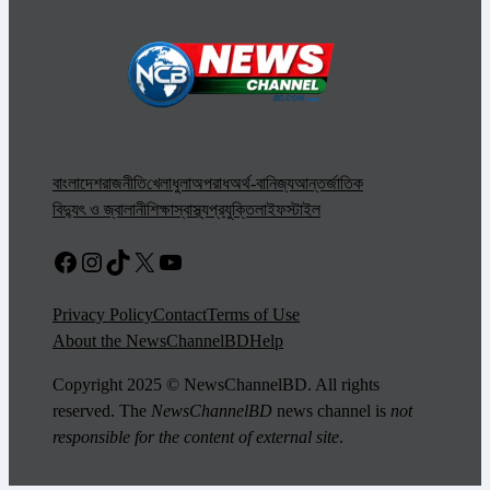
বাংলাদেশ
রাজনীতি
খেলাধুলা
অপরাধ
অর্থ-বানিজ্য
আন্তর্জাতিক
বিদ্যুৎ ও জ্বালানী
শিক্ষা
স্বাস্থ্য
প্রযুক্তি
লাইফস্টাইল
Facebook
Instagram
TikTok
X
YouTube
Privacy Policy
Contact
Terms of Use
About the NewsChannelBD
Help
Copyright 2025 © NewsChannelBD. All rights
reserved. The
NewsChannelBD
news channel is
not
responsible for the content of external site
.