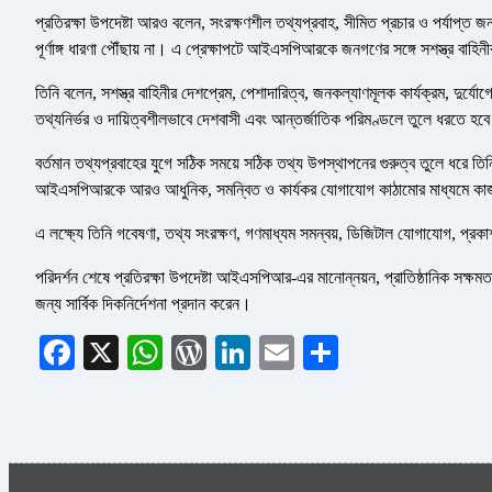
প্রতিরক্ষা উপদেষ্টা আরও বলেন, সংরক্ষণশীল তথ্যপ্রবাহ, সীমিত প্রচার ও পর্যাপ্ত জন
পূর্ণাঙ্গ ধারণা পৌঁছায় না। এ প্রেক্ষাপটে আইএসপিআরকে জনগণের সঙ্গে সশস্ত্র বা
তিনি বলেন, সশস্ত্র বাহিনীর দেশপ্রেম, পেশাদারিত্ব, জনকল্যাণমূলক কার্যক্রম, দুর্য
তথ্যনির্ভর ও দায়িত্বশীলভাবে দেশবাসী এবং আন্তর্জাতিক পরিমণ্ডলে তুলে ধরতে হব
বর্তমান তথ্যপ্রবাহের যুগে সঠিক সময়ে সঠিক তথ্য উপস্থাপনের গুরুত্ব তুলে ধরে তিনি
আইএসপিআরকে আরও আধুনিক, সমন্বিত ও কার্যকর যোগাযোগ কাঠামোর মাধ্যমে ক
এ লক্ষ্যে তিনি গবেষণা, তথ্য সংরক্ষণ, গণমাধ্যম সমন্বয়, ডিজিটাল যোগাযোগ, প্র
পরিদর্শন শেষে প্রতিরক্ষা উপদেষ্টা আইএসপিআর-এর মানোন্নয়ন, প্রাতিষ্ঠানিক সক্ষমতা
জন্য সার্বিক দিকনির্দেশনা প্রদান করেন।
Facebook
X
WhatsApp
WordPress
LinkedIn
Email
Share