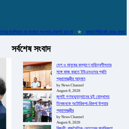
মানসিকতা না বদলালে সংস্কার টেকসই হবে না
✮
বাজার সিন্ডিকেট ভেঙে কৃষকদের লাভ
সর্বশেষ সংবাদ
দেশ ও মানুষের কল্যাণে দায়িত্বশীলতার
সঙ্গে কাজ করতে ইউএনওদের প্রতি
প্রধানমন্ত্রীর আহ্বান
by News Channel
August 8, 2026
জুলাই গণঅভ্যুত্থানের দুই যোদ্ধাসহ
তিনজনকে অটোরিকশা-রিকশা উপহার
প্রধানমন্ত্রীর
by News Channel
August 8, 2026
রিজভী: রাজনৈতিক নেতৃত্বের মানসিকতা