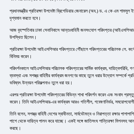
প্রধানমন্ত্রীর প্রতিরক্ষা উপদেষ্টা ব্রিগেডিয়ার জেনারেল (অব.) ড. এ কে এম শামসু
দৃশ্যমান করতে হবে।
আজ বৃহস্পতিবার ঢাকা সেনানিবাসে আন্তঃবাহিনী জনসংযোগ পরিদপ্তর (আইএসপিআর) পর
উপস্থিত ছিলেন।
প্রতিরক্ষা উপদেষ্টা আইএসপিআর পরিদপ্তরে পৌঁছালে পরিদপ্তরের পরিচালক লে. কর্নেল
বিনিময় করেন।
পরিদর্শনকালে আইএসপিআর পরিচালক পরিদপ্তরের সার্বিক কার্যক্রম, দায়িত্বপরিধি, গণমা
ব্যবস্থা এবং সশস্ত্র বাহিনীর কার্যক্রম জনগণের কাছে তুলে ধরার উদ্যোগ সম্পর্কে প্র
ভবিষ্যৎ উন্নয়ন পরিকল্পনাও তুলে ধরা হয়।
এরপর প্রতিরক্ষা উপদেষ্টা পরিদপ্তরের বিভিন্ন শাখা পরিদর্শন করেন এবং সংবাদ প্রস্তুত
করেন। তিনি আইএসপিআর-এর কার্যক্রম আরও গতিশীল, গবেষণানির্ভর, সময়োপযোগী
তিনি বলেন, সশস্ত্র বাহিনী দেশের স্বাধীনতা, সার্বভৌমত্ব ও নিরাপত্তা রক্ষার পাশাপা
পাশে থেকে দায়িত্ব পালন করে যাচ্ছে। একই সঙ্গে জাতিসংঘ শান্তিরক্ষা মিশনসহ আন্তর্
করছে।