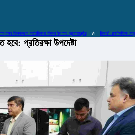
সহ তিনজনকে অটোরিকশা-রিকশা উপহার প্রধানমন্ত্রীর
✮
রিজভী: রাজনৈতিক নেতৃত্বের 
 হবে: প্রতিরক্ষা উপদেষ্টা