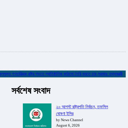
গণতান্ত্রিক রাষ্ট্র গড়তে প্রাতিষ্ঠানিক কাঠামো তৈরি করতে চায় সরকার: তথ্যমন্ত্রী
✮
নদ
সর্বশেষ সংবাদ
২০ আগস্ট রাষ্ট্রপতি নির্বাচন, তফসিল
ঘোষণা ইসির
by News Channel
August 6, 2026