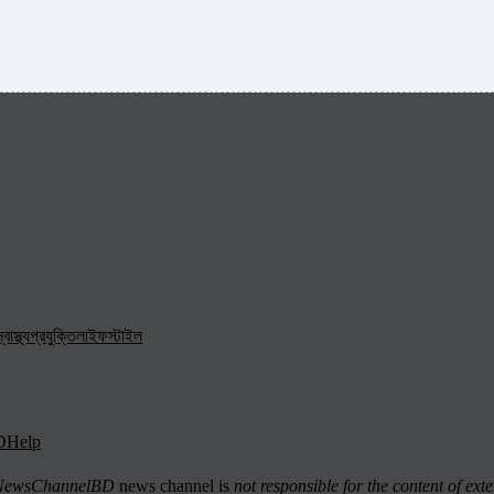
্বাস্থ্য
প্রযুক্তি
লাইফস্টাইল
D
Help
ewsChannelBD
news channel is
not responsible for the content of exte