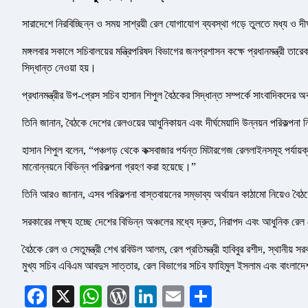
সারাদেশে নিরবিচ্ছিন্ন ও সময় সাশ্রয়ী রেল যোগাযোগ ব্যবস্থা গড়ে তুলতে মধ্য ও দী
মঙ্গলবার সকালে সচিবালয়ের মন্ত্রিপরিষদ বিভাগের জনপ্রশাসন কক্ষে প্রধানমন্ত্রী তা
সিদ্ধান্ত নেওয়া হয়।
প্রধানমন্ত্রীর উপ-প্রেস সচিব হাসান শিপুল বৈঠকের সিদ্ধান্ত সম্পর্কে সাংবাদিকদের
তিনি জানান, বৈঠকে দেশের রেলওয়ের আধুনিকায়ন এবং দীর্ঘমেয়াদি উন্নয়ন পরিকল্পনা
হাসান শিপুল বলেন, “পঞ্চগড় থেকে কক্সবাজার পর্যন্ত মিটারগেজ রেললাইনসমূহ পর্যায়ক
মানোন্নয়নে বিভিন্ন পরিকল্পনা গ্রহণ করা হয়েছে।”
তিনি আরও জানান, এসব পরিকল্পনা বাস্তবায়নের সম্ভাব্য অর্থায়ন কাঠামো নিয়েও ব
সরকারের লক্ষ্য হচ্ছে দেশের বিভিন্ন অঞ্চলের মধ্যে দ্রুত, নিরাপদ এবং আধুনিক রে
বৈঠকে রেল ও সেতুমন্ত্রী শেখ রবিউল আলম, রেল প্রতিমন্ত্রী হাবিবুর রশীদ, স্থানীয় সরকা
মুখ্য সচিব এবিএম আবদুস সাত্তার, রেল বিভাগের সচিব ফাহিমুল ইসলাম এবং বাং
Facebook
X
WhatsApp
WordPress
LinkedIn
Email
Share