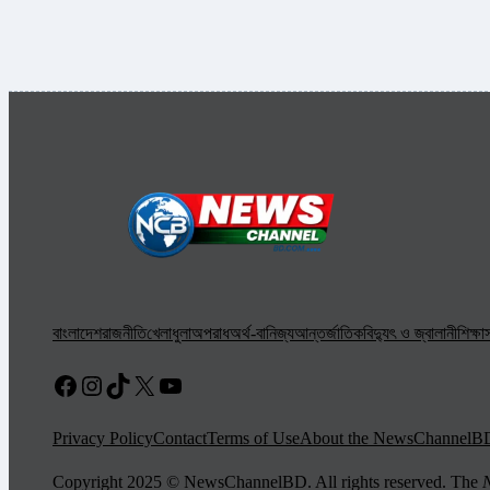
বাংলাদেশ
রাজনীতি
খেলাধুলা
অপরাধ
অর্থ-বানিজ্য
আন্তর্জাতিক
বিদ্যুৎ ও জ্বালানী
শিক্ষা
স
Facebook
Instagram
TikTok
X
YouTube
Privacy Policy
Contact
Terms of Use
About the NewsChannelB
Copyright 2025 © NewsChannelBD. All rights reserved. The
N