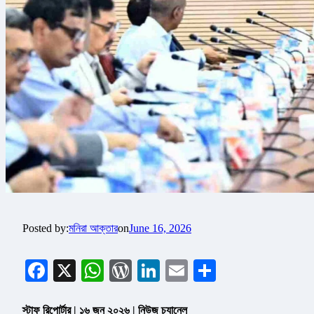
Posted by:
মনিরা আক্তার
on
June 16, 2026
Facebook
X
WhatsApp
WordPress
LinkedIn
Email
Share
স্টাফ রিপোর্টার | ১৬ জুন ২০২৬ | নিউজ চ্যানেল