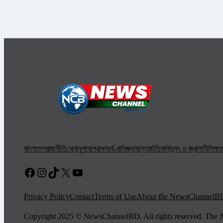
বাংলাদেশ
রাজনীতি
খেলাধুলা
অপরাধ
অর্থ-বানিজ্য
আন্তর্জাতিক
বিদ্যুৎ ও জ্বালানী
শিক্ষা
স
Facebook
Instagram
TikTok
X
YouTube
Privacy Policy
Contact
Terms of Use
About the NewsChannelB
Copyright 2025 © NewsChannelBD. All rights reserved. The
N