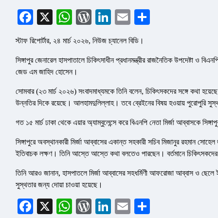
Facebook
X
WhatsApp
WordPress
LinkedIn
Email
Share
স্টাফ রিপোর্টার, ২৪ মার্চ ২০২৬, নিউজ চ্যানেল বিডি।
সিঙ্গাপুর জেনারেল হাসপাতালে চিকিৎসাধীন প্রধানমন্ত্রীর রাজনৈতিক উপদেষ্টা ও বিএনপ
জেড এম জাহিদ হোসেন।
সোমবার (২৩ মার্চ ২০২৬) সংবাদমাধ্যমকে তিনি বলেন, চিকিৎসকদের সঙ্গে কথা হয়েছে।
উন্নতির দিকে রয়েছে। আলহামদুলিল্লাহ। তবে ব্রেইনের বিষয় হওয়ায় পুরোপুরি সুস
গত ১৫ মার্চ ঢাকা থেকে এয়ার অ্যাম্বুলেন্সে করে বিএনপি নেতা মির্জা আব্বাসকে সিঙ্গ
সিঙ্গাপুরে অবস্থানকারী মির্জা আব্বাসের একান্ত সহকারী সচিব মিজানুর রহমান সোহ
ইতিবাচক লক্ষণ। তিনি আস্তে আস্তে কথা বলতেও পারছেন। বর্তমানে চিকিৎসকদের নি
তিনি আরও জানান, হাসপাতলে মির্জা আব্বাসের সহধর্মিণী আফরোজা আব্বাস ও ছেলে ইয়
সুস্থতার জন্য দোয়া চাওয়া হয়েছে।
Facebook
X
WhatsApp
WordPress
LinkedIn
Email
Share