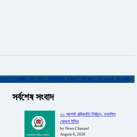
গণতান্ত্রিক রাষ্ট্র গড়তে প্রাতিষ্ঠানিক কাঠামো তৈরি করতে চায় সরকার: তথ্যমন্ত্রী
✮
ন
সর্বশেষ সংবাদ
২০ আগস্ট রাষ্ট্রপতি নির্বাচন, তফসিল
ঘোষণা ইসির
by News Channel
August 6, 2026