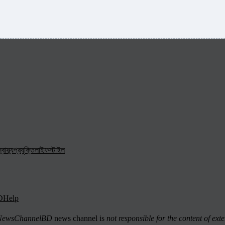
্বাস্থ্য
প্রযুক্তি
লাইফস্টাইল
D
Help
ewsChannelBD
news channel is
not responsible for the content of exte