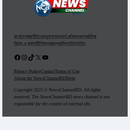
বাংলাদেশ
রাজনীতি
খেলাধুলা
অপরাধ
অর্থ-বানিজ্য
আন্তর্জাতিক
বিদ্যুৎ ও জ্বালানী
শিক্ষা
স্বাস্থ্য
প্রযুক্তি
লাইফস্টাইল
Facebook
Instagram
TikTok
X
YouTube
Privacy Policy
Contact
Terms of Use
About the NewsChannelBD
Help
Copyright 2025 © NewsChannelBD. All rights
reserved. The
NewsChannelBD
news channel is
not
responsible for the content of external site
.