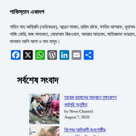
পাকিস্তান একাদশ
শাহিন শাহ আফ্রিদি (অধিনায়ক), আব্দুল সামাদ, হারিস রউফ, ফাহিম আশরাফ, মুহাম্মদ
গাজি ঘোরি, মাজ সাদাকাত, মোহাম্মাদ রিজওয়ান, আবরার আহমেদ, সাহিবজাদা ফারহান,
সালমান আলি আগা ও সাদ মাসুদ।
Facebook
X
WhatsApp
WordPress
LinkedIn
Email
Share
সর্বশেষ সংবাদ
তারেক রহমানের আহ্বানে বৃক্ষরোপণ
কর্মসূচি অনুষ্ঠিত
by News Channel
August 7, 2026
বিশ্বের আদিবাসী জনগোষ্ঠীর