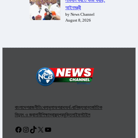
লাভবান করতে কাজ করছি:
আইনমন্ত্রী
by News Channel
August 8, 2026
বাংলাদেশ
রাজনীতি
খেলাধুলা
অপরাধ
অর্থ-বানিজ্য
আন্তর্জাতিক
বিদ্যুৎ ও জ্বালানী
শিক্ষা
স্বাস্থ্য
প্রযুক্তি
লাইফস্টাইল
Facebook
Instagram
TikTok
X
YouTube