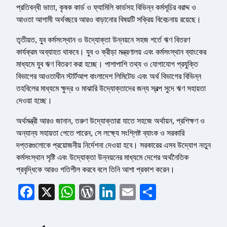
প্রতিবন্ধী ভাতা, কৃষক কার্ড ও ফ্যামিলি কার্ডসহ বিভিন্ন কর্মসূচির বরাদ্দ ও
আওতা আগামী অর্থবছরে আরও বাড়ানোর বিষয়টি সক্রিয় বিবেচনায় রয়েছে।
তৃতীয়ত, যুব কর্মসংস্থান ও উদ্যোক্তা উন্নয়নে সহজ শর্তে ঋণ বিতরণ
কার্যক্রম অব্যাহত থাকবে। যুব ও ক্রীড়া মন্ত্রণালয় এবং কর্মসংস্থান ব্যাংকের
মাধ্যমে যুব ঋণ বিতরণ করা হচ্ছে। পাশাপাশি তথ্য ও যোগাযোগ প্রযুক্তি
বিভাগের আওতাধীন স্টার্টআপ বাংলাদেশ লিমিটেড এবং অর্থ বিভাগের বিভিন্ন
তহবিলের মাধ্যমে ক্ষুদ্র ও মাঝারি উদ্যোক্তাদের জন্য স্বল্প সুদে ঋণ সহায়তা
দেওয়া হচ্ছে।
অর্থমন্ত্রী আরও জানান, তরুণ উদ্যোক্তারা যাতে সহজে অর্থায়ন, প্রশিক্ষণ ও
অন্যান্য সহায়তা পেতে পারেন, সে লক্ষ্যে সংশ্লিষ্ট ব্যাংক ও সরকারি
দপ্তরগুলোকে প্রয়োজনীয় নির্দেশনা দেওয়া হবে। সরকারের এসব উদ্যোগ নতুন
কর্মসংস্থান সৃষ্টি এবং উদ্যোক্তা উন্নয়নের মাধ্যমে দেশের অর্থনৈতিক
প্রবৃদ্ধিকে আরও গতিশীল করবে বলে তিনি আশা প্রকাশ করেন।
Facebook
X
WhatsApp
WordPress
LinkedIn
Email
Share