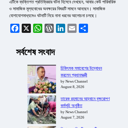
এটিকে ব্যক্তিগত প্রতিক্রিয়ার ঘটনা হিসেবে দেখছেন, আবার কেউ পারিবারিক
ও সামাজিক মূল্যবোধের অবক্ষয়ের বিষয়টি সামনে আনছেন। সামাজিক
যোগাযোগমাধ্যমেও ঘটনাটি নিয়ে নানা ধরনের আলোচনা চলছে।
Facebook
X
WhatsApp
WordPress
LinkedIn
Email
Share
সর্বশেষ সংবাদ
চিকিৎসক সমাবেশের উদ্বোধন
করলেন প্রধানমন্ত্রী
by News Channel
August 8, 2026
তারেক রহমানের আহ্বানে বৃক্ষরোপণ
কর্মসূচি অনুষ্ঠিত
by News Channel
August 7, 2026