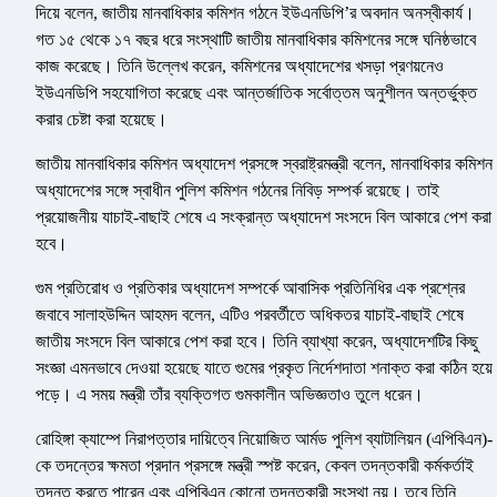
দিয়ে বলেন, জাতীয় মানবাধিকার কমিশন গঠনে ইউএনডিপি’র অবদান অনস্বীকার্য।
গত ১৫ থেকে ১৭ বছর ধরে সংস্থাটি জাতীয় মানবাধিকার কমিশনের সঙ্গে ঘনিষ্ঠভাবে
কাজ করেছে। তিনি উল্লেখ করেন, কমিশনের অধ্যাদেশের খসড়া প্রণয়নেও
ইউএনডিপি সহযোগিতা করেছে এবং আন্তর্জাতিক সর্বোত্তম অনুশীলন অন্তর্ভুক্ত
করার চেষ্টা করা হয়েছে।
জাতীয় মানবাধিকার কমিশন অধ্যাদেশ প্রসঙ্গে স্বরাষ্ট্রমন্ত্রী বলেন, মানবাধিকার কমিশন
অধ্যাদেশের সঙ্গে স্বাধীন পুলিশ কমিশন গঠনের নিবিড় সম্পর্ক রয়েছে। তাই
প্রয়োজনীয় যাচাই-বাছাই শেষে এ সংক্রান্ত অধ্যাদেশ সংসদে বিল আকারে পেশ করা
হবে।
গুম প্রতিরোধ ও প্রতিকার অধ্যাদেশ সম্পর্কে আবাসিক প্রতিনিধির এক প্রশ্নের
জবাবে সালাহউদ্দিন আহমদ বলেন, এটিও পরবর্তীতে অধিকতর যাচাই-বাছাই শেষে
জাতীয় সংসদে বিল আকারে পেশ করা হবে। তিনি ব্যাখ্যা করেন, অধ্যাদেশটির কিছু
সংজ্ঞা এমনভাবে দেওয়া হয়েছে যাতে গুমের প্রকৃত নির্দেশদাতা শনাক্ত করা কঠিন হয়ে
পড়ে। এ সময় মন্ত্রী তাঁর ব্যক্তিগত গুমকালীন অভিজ্ঞতাও তুলে ধরেন।
রোহিঙ্গা ক্যাম্পে নিরাপত্তার দায়িত্বে নিয়োজিত আর্মড পুলিশ ব্যাটালিয়ন (এপিবিএন)-
কে তদন্তের ক্ষমতা প্রদান প্রসঙ্গে মন্ত্রী স্পষ্ট করেন, কেবল তদন্তকারী কর্মকর্তাই
তদন্ত করতে পারেন এবং এপিবিএন কোনো তদন্তকারী সংস্থা নয়। তবে তিনি