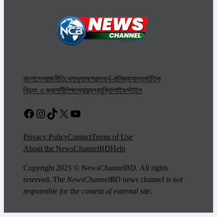
বাংলাদেশ
রাজনীতি
খেলাধুলা
অপরাধ
অর্থ-বানিজ্য
আন্তর্জাতিক
বিদ্যুৎ ও জ্বালানী
শিক্ষা
স্বাস্থ্য
প্রযুক্তি
লাইফস্টাইল
Facebook
Instagram
TikTok
X
YouTube
Privacy Policy
Contact
Terms of Use
About the NewsChannelBD
Help
Copyright 2025 © NewsChannelBD. All rights
reserved. The
NewsChannelBD
news channel is
not
responsible for the content of external site
.