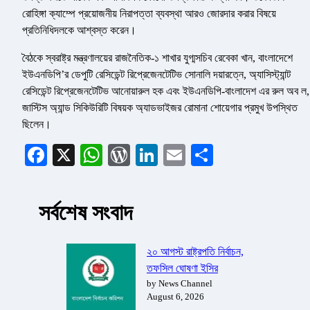
রোহিঙ্গা ক্যাম্পে প্রয়োজনীয় নিরাপত্তা ব্যবস্থা আরও জোরদার করার বিষয়ে
প্রতিনিধিদলকে আশ্বস্ত করেন।
বৈঠকে স্বরাষ্ট্র মন্ত্রণালয়ের রাজনৈতিক-১ শাখার যুগ্মসচিব রেবেকা খান, বাংলাদেশে
ইউএনডিপি’র ডেপুটি রেসিডেন্ট রিপ্রেজেনটেটিভ সোনালি দয়ারত্নে, অ্যাসিস্ট্যান্ট
রেসিডেন্ট রিপ্রেজেনটেটিভ আনোয়ারুল হক এবং ইউএনডিপি-বাংলাদেশ এর রুল অব ল,
জাস্টিস অ্যান্ড সিকিউরিটি বিষয়ক অ্যাডভাইজর রোমানা শোয়েগার প্রমুখ উপস্থিত
ছিলেন।
Facebook
X
WhatsApp
WordPress
LinkedIn
Email
Share
সর্বশেষ সংবাদ
২০ আগস্ট রাষ্ট্রপতি নির্বাচন,
তফসিল ঘোষণা ইসির
by News Channel
August 6, 2026