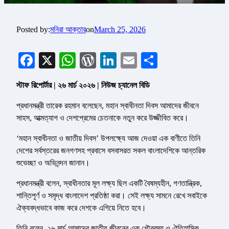
Posted by:
মনিরা আক্তার
on
March 25, 2026
Facebook
X
WhatsApp
WordPress
LinkedIn
Email
Share
স্টাফ রিপোর্টার | ২৬ মার্চ ২০২৬ | নিউজ চ্যানেল বিডি
প্রধানমন্ত্রী তারেক রহমান বলেছেন, মহান স্বাধীনতা দিবস আমাদের জীবনে
সাহস, আত্মত্যাগ ও দেশপ্রেমের চেতনাকে নতুন করে উজ্জীবিত করে।
‘মহান স্বাধীনতা ও জাতীয় দিবস’ উপলক্ষ্যে আজ দেওয়া এক বাণীতে তিনি
দেশের সর্বস্তরের জনগণসহ প্রবাসে বসবাসরত সকল বাংলাদেশিকে আন্তরিক
শুভেচ্ছা ও অভিনন্দন জানান।
প্রধানমন্ত্রী বলেন, স্বাধীনতার মূল লক্ষ্য ছিল একটি বৈষম্যহীন, গণতান্ত্রিক,
শান্তিপূর্ণ ও সমৃদ্ধ বাংলাদেশ প্রতিষ্ঠা করা। সেই লক্ষ্য সামনে রেখে সবাইকে
ঐক্যবদ্ধভাবে কাজ করে দেশকে এগিয়ে নিতে হবে।
তিনি বলেন, ২৬ মার্চ আমাদের জাতীয় জীবনের এক গৌরবময় ও ঐতিহাসিক