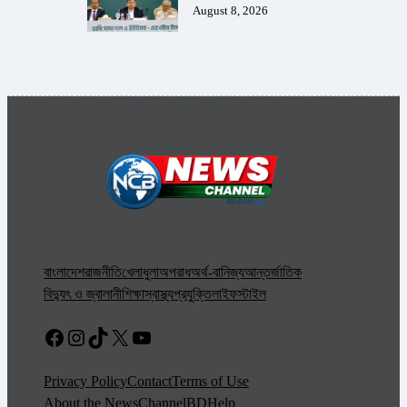
August 8, 2026
বাংলাদেশ
রাজনীতি
খেলাধুলা
অপরাধ
অর্থ-বানিজ্য
আন্তর্জাতিক
বিদ্যুৎ ও জ্বালানী
শিক্ষা
স্বাস্থ্য
প্রযুক্তি
লাইফস্টাইল
Facebook
Instagram
TikTok
X
YouTube
Privacy Policy
Contact
Terms of Use
About the NewsChannelBD
Help