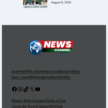
August 8, 2026
বাংলাদেশ
রাজনীতি
খেলাধুলা
অপরাধ
অর্থ-বানিজ্য
আন্তর্জাতিক
বিদ্যুৎ ও জ্বালানী
শিক্ষা
স্বাস্থ্য
প্রযুক্তি
লাইফস্টাইল
Facebook
Instagram
TikTok
X
YouTube
Privacy Policy
Contact
Terms of Use
About the NewsChannelBD
Help