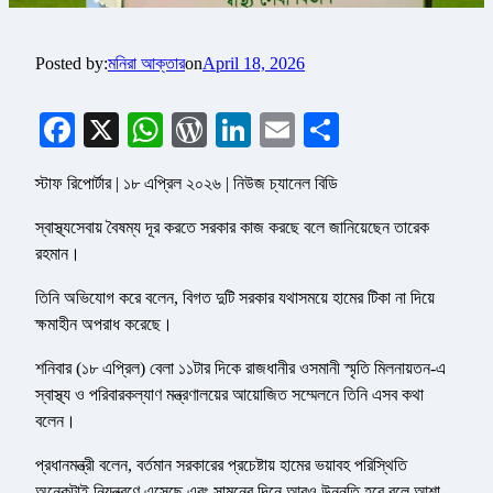
Posted by:
মনিরা আক্তার
on
April 18, 2026
Facebook
X
WhatsApp
WordPress
LinkedIn
Email
Share
স্টাফ রিপোর্টার | ১৮ এপ্রিল ২০২৬ | নিউজ চ্যানেল বিডি
স্বাস্থ্যসেবায় বৈষম্য দূর করতে সরকার কাজ করছে বলে জানিয়েছেন তারেক
রহমান।
তিনি অভিযোগ করে বলেন, বিগত দুটি সরকার যথাসময়ে হামের টিকা না দিয়ে
ক্ষমাহীন অপরাধ করেছে।
শনিবার (১৮ এপ্রিল) বেলা ১১টার দিকে রাজধানীর ওসমানী স্মৃতি মিলনায়তন-এ
স্বাস্থ্য ও পরিবারকল্যাণ মন্ত্রণালয়ের আয়োজিত সম্মেলনে তিনি এসব কথা
বলেন।
প্রধানমন্ত্রী বলেন, বর্তমান সরকারের প্রচেষ্টায় হামের ভয়াবহ পরিস্থিতি
অনেকটাই নিয়ন্ত্রণে এসেছে এবং সামনের দিনে আরও উন্নতি হবে বলে আশা