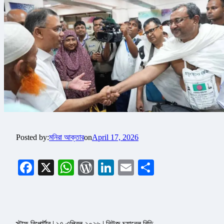
Posted by:
মনিরা আক্তার
on
April 17, 2026
Facebook
X
WhatsApp
WordPress
LinkedIn
Email
Share
স্টাফ রিপোর্টার | ১৭ এপ্রিল ২০২৬ | নিউজ চ্যানেল বিডি