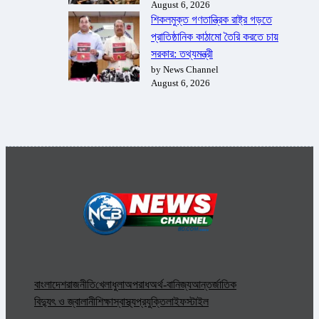
August 6, 2026
শিকলমুক্ত গণতান্ত্রিক রাষ্ট্র গড়তে
প্রাতিষ্ঠানিক কাঠামো তৈরি করতে চায়
সরকার: তথ্যমন্ত্রী
by News Channel
August 6, 2026
বাংলাদেশ
রাজনীতি
খেলাধুলা
অপরাধ
অর্থ-বানিজ্য
আন্তর্জাতিক
বিদ্যুৎ ও জ্বালানী
শিক্ষা
স্বাস্থ্য
প্রযুক্তি
লাইফস্টাইল