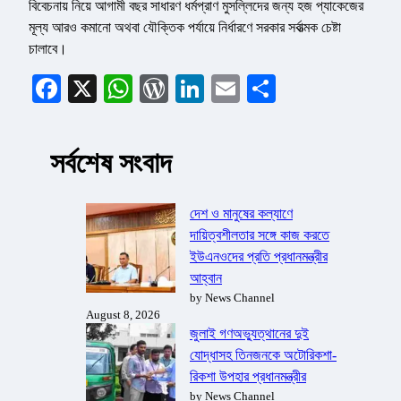
বিবেচনায় নিয়ে আগামী বছর সাধারণ ধর্মপ্রাণ মুসল্লিদের জন্য হজ প্যাকেজের
মূল্য আরও কমানো অথবা যৌক্তিক পর্যায়ে নির্ধারণে সরকার সর্বাত্মক চেষ্টা
চালাবে।
Facebook
X
WhatsApp
WordPress
LinkedIn
Email
Share
সর্বশেষ সংবাদ
দেশ ও মানুষের কল্যাণে
দায়িত্বশীলতার সঙ্গে কাজ করতে
ইউএনওদের প্রতি প্রধানমন্ত্রীর
আহ্বান
by News Channel
August 8, 2026
জুলাই গণঅভ্যুত্থানের দুই
যোদ্ধাসহ তিনজনকে অটোরিকশা-
রিকশা উপহার প্রধানমন্ত্রীর
by News Channel