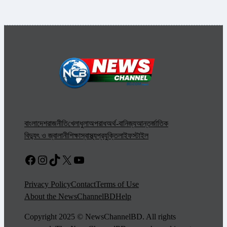
বাংলাদেশ
রাজনীতি
খেলাধুলা
অপরাধ
অর্থ-বানিজ্য
আন্তর্জাতিক
বিদ্যুৎ ও জ্বালানী
শিক্ষা
স্বাস্থ্য
প্রযুক্তি
লাইফস্টাইল
Facebook
Instagram
TikTok
X
YouTube
Privacy Policy
Contact
Terms of Use
About the NewsChannelBD
Help
Copyright 2025 © NewsChannelBD. All rights