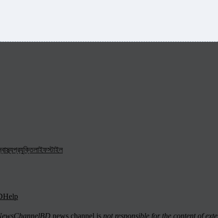
্বাস্থ্য
প্রযুক্তি
লাইফস্টাইল
D
Help
ewsChannelBD
news channel is
not responsible for the content of exte