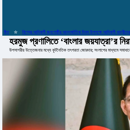
✮
বিশ্বের আদিবাসী জনগোষ্ঠীর আন্তর্জাতিক দিবস উপলক্ষে আদিবাসী ধাত্রীদের সম্ম
হরমুজ প্রণালিতে ‘বাংলার জয়যাত্রা’র নি
উপসাগরীয় উত্তেজনার মধ্যে কূটনৈতিক তৎপরতা জোরদার; সংলাপের মাধ্যমে সমাধান