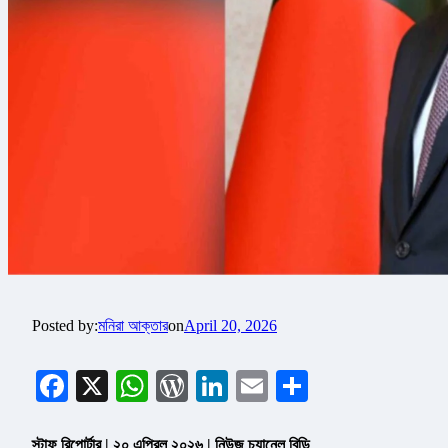
Posted by:
মনিরা আক্তার
on
April 20, 2026
Facebook
X
WhatsApp
WordPress
LinkedIn
Email
Share
স্টাফ রিপোর্টার | ২০ এপ্রিল ২০২৬ | নিউজ চ্যানেল বিডি